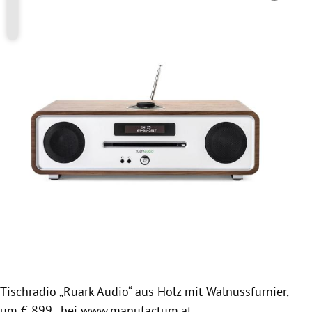
Tischradio „Ruark Audio“ aus Holz mit Walnussfurnier,
um € 899,- bei www.manufactum.at