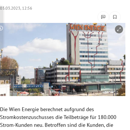
rreich Untermenü
03.03.2023, 12:56
rt Untermenü
Copyright-Hinweis öffnen/schließen
schaft Untermenü
s Untermenü
zeit Untermenü
undheit Untermenü
tur Untermenü
nung Untermenü
Die Wien Energie berechnet aufgrund des
Stromkostenzuschusses die Teilbeträge für 180.000
lität Untermenü
Strom-Kunden neu. Betroffen sind die Kunden, die