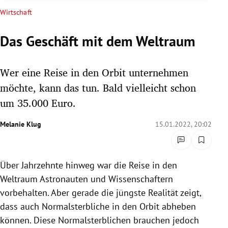
rreich Untermenü
Wirtschaft
rt Untermenü
Das Geschäft mit dem Weltraum
schaft Untermenü
Wer eine Reise in den Orbit unternehmen
s Untermenü
möchte, kann das tun. Bald vielleicht schon
um 35.000 Euro.
zeit Untermenü
Melanie Klug
15.01.2022, 20:02
undheit Untermenü
tur Untermenü
Über Jahrzehnte hinweg war die Reise in den
Weltraum Astronauten und Wissenschaftern
nung Untermenü
vorbehalten. Aber gerade die jüngste Realität zeigt,
dass auch Normalsterbliche in den Orbit abheben
lität Untermenü
können. Diese Normalsterblichen brauchen jedoch