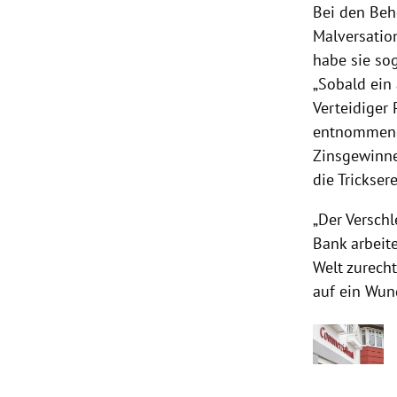
Bei den Beh
Malversation
habe sie so
„Sobald ein
Verteidiger 
entnommene 
Zinsgewinne
die Trickser
„Der Versch
Bank arbeite
Welt zurech
auf ein Wund