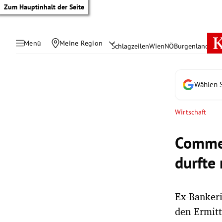
Zum Hauptinhalt der Seite
Menü
Meine Region
Schlagzeilen
Wien
NÖ
Burgenland
Öste
Wählen S
Wirtschaft
Commer
durfte
Ex-Bankeri
tik Untermenü
den Ermitt
rreich Untermenü