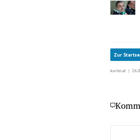
Zur Startse
kurier.at |
26.
Komm