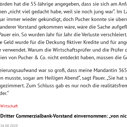
örden hat die 55-Jährige angegeben, dass sie sich am Anf
en „nicht viel gedacht habe, weil sie noch jung war“. Im L
gar immer wieder gekündigt, doch Pucher konnte sie überr
 anderer Vorstand gekommen wäre, wäre die Sache aufgefl
Pauer ein. So wurden Jahr für Jahr die Verluste verschleiert
Geld wurde für die Deckung fiktiver Kredite und für ang
 verwendet. Warum die Wirtschaftsprüfer und die Prüfer 
eien von Pucher & Co. nicht entdeckt haben, müssen die Ge
leierungsaufwand war so groß, dass meine Mandantin 365 
n musste, sogar am Heiligen Abend“, sagt Pauer. „Sie hat 
tgezimmert. Zum Schluss gab es nur noch die realitätsfr
er.“
Wirtschaft
Dritter Commerzialbank-Vorstand einvernommen: „von ni
26.08.2020