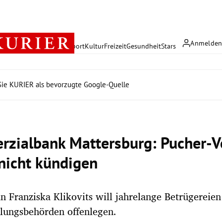
Anmelde
rreich
Politik
Wirtschaft
Sport
Kultur
Freizeit
Gesundheit
Stars
ie KURIER als bevorzugte Google-Quelle
zialbank Mattersburg: Pucher-V
 nicht kündigen
n Franziska Klikovits will jahrelange Betrügereie
lungsbehörden offenlegen.