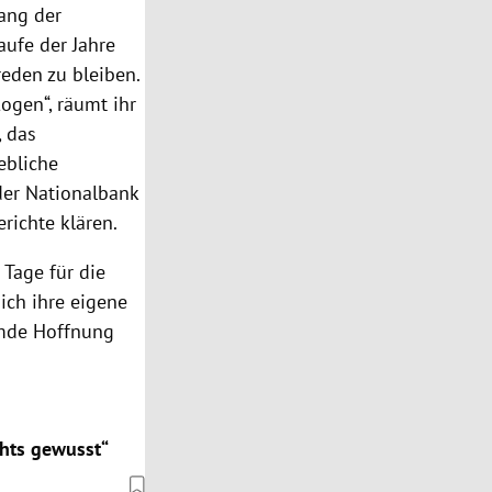
ang der
aufe der Jahre
eden zu bleiben.
ogen“, räumt ihr
, das
ebliche
der Nationalbank
richte klären.
Tage für die
sich ihre eigene
emde Hoffnung
chts gewusst“