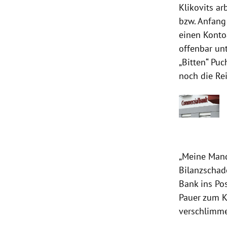
Klikovits ar
bzw. Anfang 
einen Kontoa
offenbar un
„Bitten“ Puc
noch die Re
„Meine Mand
Bilanzschad
Bank ins Pos
Pauer zum K
verschlimmer