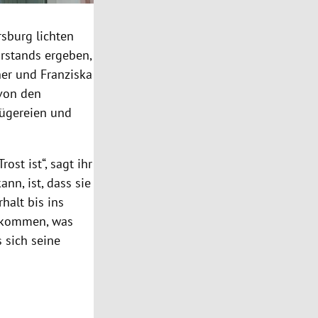
sburg lichten
rstands ergeben,
er und Franziska
 von den
rügereien und
st ist“, sagt ihr
nn, ist, dass sie
alt bis ins
bekommen, was
s sich seine