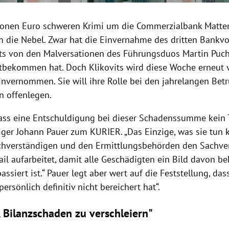
ionen Euro schweren Krimi um die Commerzialbank Matter
m die Nebel. Zwar hat die Einvernahme des dritten Bankvo
hts von den Malversationen des Führungsduos Martin Puch
itbekommen hat. Doch Klikovits wird diese Woche erneut
einvernommen. Sie will ihre Rolle bei den jahrelangen Bet
 offenlegen.
ass eine Entschuldigung bei dieser Schadenssumme kein Tro
iger Johann Pauer zum KURIER. „Das Einzige, was sie tun ka
hverständigen und den Ermittlungsbehörden den Sachverh
tail aufarbeitet, damit alle Geschädigten ein Bild davon 
assiert ist.“ Pauer legt aber wert auf die Feststellung, das
ersönlich definitiv nicht bereichert hat“.
, Bilanzschaden zu verschleiern"