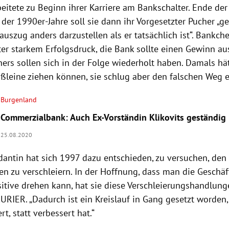
beitete zu Beginn ihrer Karriere am Bankschalter. Ende de
der 1990er-Jahre soll sie dann ihr Vorgesetzter Pucher „g
uszug anders darzustellen als er tatsächlich ist“. Bankch
ter starkem Erfolgsdruck, die Bank sollte einen Gewinn au
hers sollen sich in der Folge wiederholt haben. Damals hät
ißleine ziehen können, sie schlug aber den falschen Weg e
Burgenland
Commerzialbank: Auch Ex-Vorständin Klikovits geständig
25.08.2020
antin hat sich 1997 dazu entschieden, zu versuchen, de
en zu verschleiern. In der Hoffnung, dass man die Geschä
itive drehen kann, hat sie diese Verschleierungshandlunge
URIER. „Dadurch ist ein Kreislauf in Gang gesetzt worden
t, statt verbessert hat.“