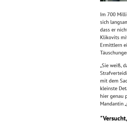
Im 700 Mill
sich langsa
dass er nic
Klikovits m
Ermittlern 
Täuschungen
„Sie weiß, d
Strafverteid
mit dem Sac
kleinste De
hier genau p
Mandantin „p
"Versucht