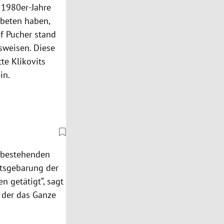
r 1980er-Jahre
ebeten haben,
ef Pucher stand
sweisen. Diese
te Klikovits
in.
n bestehenden
ftsgebarung der
n getätigt“, sagt
, der das Ganze