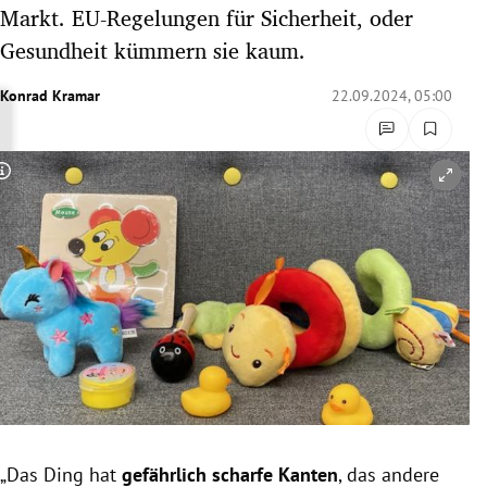
Markt. EU-Regelungen für Sicherheit, oder
rreich Untermenü
Gesundheit kümmern sie kaum.
rt Untermenü
Konrad Kramar
22.09.2024, 05:00
schaft Untermenü
s Untermenü
Copyright-Hinweis öffnen/schließen
zeit Untermenü
undheit Untermenü
tur Untermenü
nung Untermenü
lität Untermenü
„Das Ding hat
gefährlich scharfe Kanten
, das andere