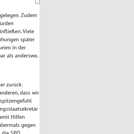
t gelegen. Zudem
würden
nfließen. Viele
rhöhungen später
eien in der
ar als anderswo.
er zurück:
anderen, dass wir
rspitzengefühl
ungsstaatsekretär
amit Hilfen
 abermals gegen
a die SPÖ