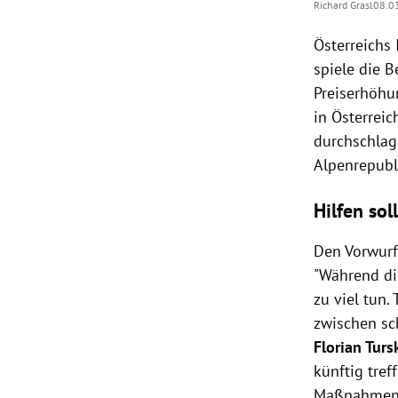
Richard Grasl
08.0
Österreichs
spiele die 
Preiserhöhu
in Österreic
durchschlag
Alpenrepubl
Hilfen so
Den Vorwurf,
"
Während die
zu viel tun
zwischen sc
Florian Turs
künftig tre
Maßnahmen w