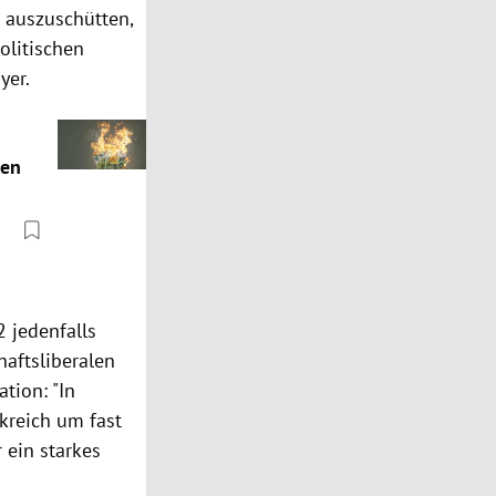
 auszuschütten,
olitischen
yer.
hen
2 jedenfalls
haftsliberalen
tion: "In
kreich um fast
 ein starkes