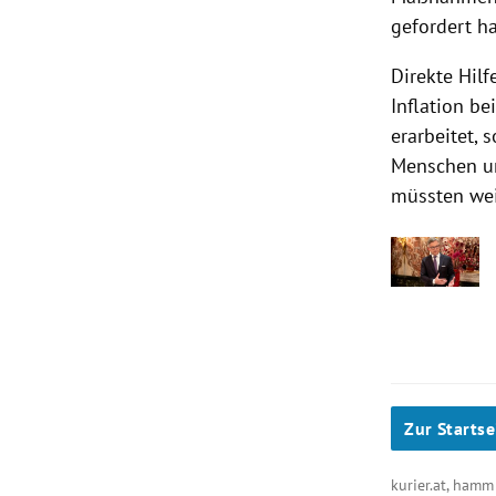
gefordert ha
Direkte Hil
Inflation b
erarbeitet, 
Menschen un
müssten wei
Zur Startse
kurier.at, ham