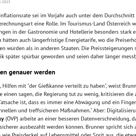
3.2023
 Inflationsrate sei im Vorjahr auch unter dem Durchschnit
Berechnungsart eine Rolle. Im Tourismus-Land Österreich 
ngen in der Gastronomie und Hotellerie besonders stark ei
h hätten auch längerfristige Energietarife, wo die Preise
en würden als in anderen Staaten. Die Preissteigerungen s
ik später spürbar geworden und seien daher länger messb
llen genauer werden
 Hilfen mit "der Gießkanne verteilt zu haben", weist Brunn
 einen sagen, die Regierung tut zu wenig, kritisieren die 
. Tatsache ist, dass es immer eine Abwägung und ein Finge
hnellen und treffsicheren Maßnahmen."
Aber: Digitalisier
ky
(ÖVP) arbeite an einer besseren Datenverschneidung, d
ffsicherer ausbezahlt werden können. Brunner spricht sich
ie Preisdeckel auf Lebensmittel oder Sprit aus, die etw