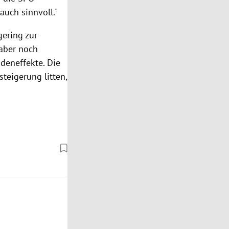
 auch sinnvoll."
gering zur
 aber noch
ndeneffekte. Die
eigerung litten,