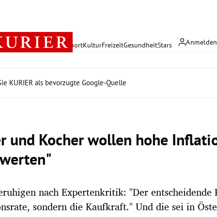
Anmelde
rreich
Politik
Wirtschaft
Sport
Kultur
Freizeit
Gesundheit
Stars
ie KURIER als bevorzugte Google-Quelle
r und Kocher wollen hohe Inflatio
werten"
eruhigen nach Expertenkritik: "Der entscheidende F
onsrate, sondern die Kaufkraft." Und die sei in Öste