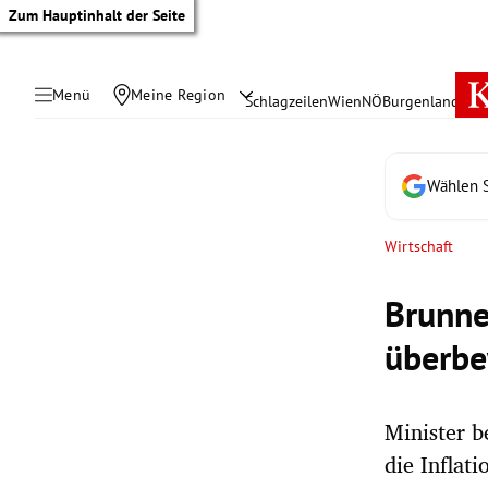
Zum Hauptinhalt der Seite
Menü
Meine Region
Schlagzeilen
Wien
NÖ
Burgenland
Öste
Wählen S
Wirtschaft
Brunne
überbe
Minister b
tik Untermenü
die Inflati
rreich Untermenü