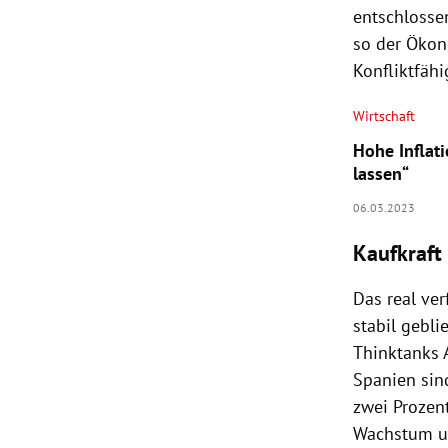
entschlosse
so der Ökon
Konfliktfäh
Wirtschaft
Hohe Inflat
lassen“
06.03.2023
Kaufkraft 
Das real ver
stabil gebli
Thinktanks A
Spanien sin
zwei Prozent
Wachstum un