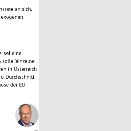
nsrate an sich,
er exogenen
, sei eine
solle "einzelne
en in Österreich
ro-Durchschnitt
nose der EU-