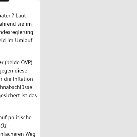
aaten? Laut
während sie im
undesregierung
Geld im Umlauf
er
(beide ÖVP)
 gegen diese
r die Inflation
Lohnabschlüsse
esichert ist das
auf politische
m
Ö1-
einfacheren Weg