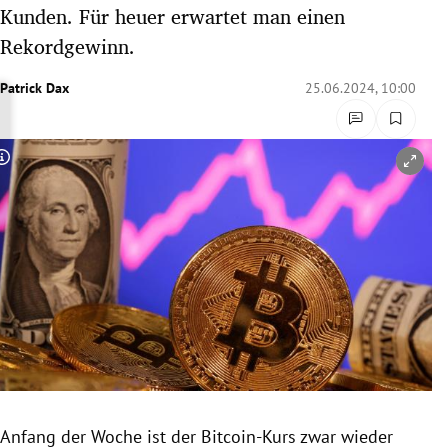
Kunden. Für heuer erwartet man einen
rreich Untermenü
Rekordgewinn.
rt Untermenü
Patrick Dax
25.06.2024, 10:00
schaft Untermenü
s Untermenü
Copyright-Hinweis öffnen/schließen
zeit Untermenü
undheit Untermenü
tur Untermenü
nung Untermenü
lität Untermenü
Anfang der Woche ist der Bitcoin-Kurs zwar wieder