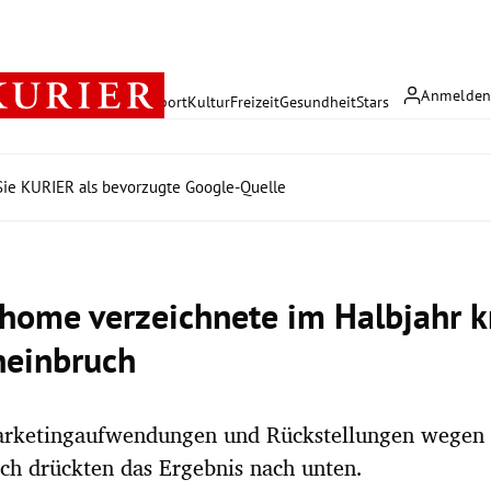
Anmelde
rreich
Politik
Wirtschaft
Sport
Kultur
Freizeit
Gesundheit
Stars
ie KURIER als bevorzugte Google-Quelle
-home verzeichnete im Halbjahr k
einbruch
rketingaufwendungen und Rückstellungen wegen
ich drückten das Ergebnis nach unten.