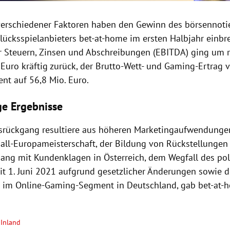
verschiedener Faktoren haben den Gewinn des börsennoti
Glücksspielanbieters bet-at-home im ersten Halbjahr einbr
r Steuern, Zinsen und Abschreibungen (EBITDA) ging um r
 Euro kräftig zurück, der Brutto-Wett- und Gaming-Ertrag v
nt auf 56,8 Mio. Euro.
ge Ergebnisse
srückgang resultiere aus höheren Marketingaufwendunge
ball-Europameisterschaft, der Bildung von Rückstellungen
g mit Kundenklagen in Österreich, dem Wegfall des po
it 1. Juni 2021 aufgrund gesetzlicher Änderungen sowie d
 im Online-Gaming-Segment in Deutschland, gab bet-at
Inland