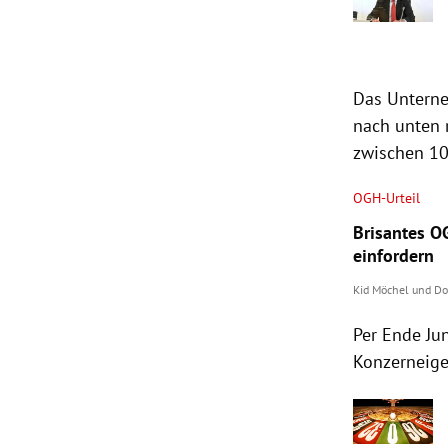
Das Unterne
nach unten 
zwischen 10
OGH-Urteil
Brisantes O
einfordern
Kid Möchel
und
Do
Per Ende Jun
Konzerneige