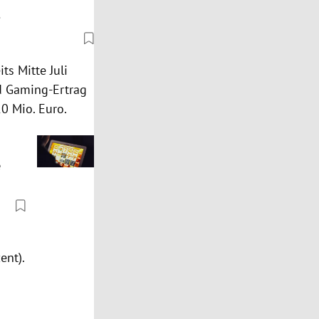
l
s Mitte Juli
nd Gaming-Ertrag
0 Mio. Euro.
e
ent).