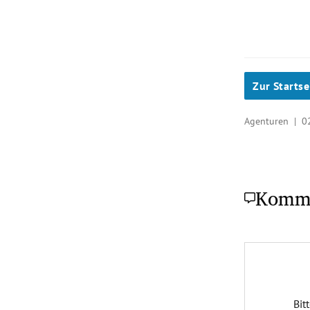
Zur Startse
Agenturen |
0
Komm