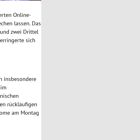
erten Online-
echen lassen. Das
und zwei Drittel
erringerte sich
n insbesondere
 im
lnischen
en rückläufigen
-home am Montag