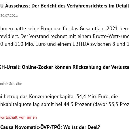
U-Ausschuss: Der Bericht des Verfahrensrichters im Detai
30.07.2021
hmen hatte seine Prognose für das Gesamtjahr 2021 bereit
revidiert. Der Vorstand rechnet mit einem Brutto-Wett- u
0 und 110 Mio. Euro und einem EBITDA zwischen 8 und 1
GH-Urteil: Online-Zocker können Rückzahlung der Verlust
minik Schreiber
i betrug das Konzerneigenkapital 34,4 Mio. Euro, die
nkapitalquote lag somit bei 44,3 Prozent (davor 53,5 Proz
wirtschaft von innen
Causa Novomatic-ÖVP/FPÖ: Wo ist der Deal?