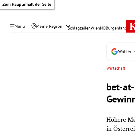
Zum Hauptinhalt der Seite
Menü
Meine Region
Schlagzeilen
Wien
NÖ
Burgenland
Öste
Wählen S
Wirtschaft
bet-at
Gewinn
Höhere Ma
tik Untermenü
in Österre
rreich Untermenü