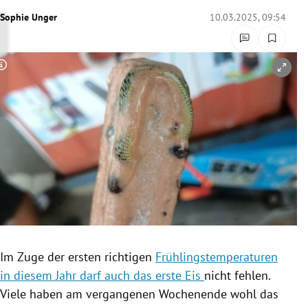
rreich Untermenü
Sophie Unger
10.03.2025, 09:54
rt Untermenü
Copyright-Hinweis öffnen/schließen
schaft Untermenü
s Untermenü
zeit Untermenü
undheit Untermenü
tur Untermenü
nung Untermenü
Im Zuge der ersten richtigen
Frühlingstemperaturen
in diesem Jahr darf auch das erste Eis
nicht fehlen.
lität Untermenü
Viele haben am vergangenen Wochenende wohl das