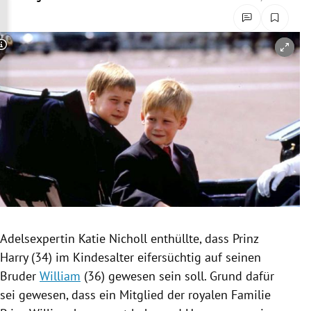
rreich Untermenü
rt Untermenü
Copyright-Hinweis öffnen/schließen
schaft Untermenü
s Untermenü
zeit Untermenü
undheit Untermenü
tur Untermenü
Adelsexpertin
Katie Nicholl
enthüllte, dass
Prinz
nung Untermenü
Harry
(34) im Kindesalter eifersüchtig auf seinen
Bruder
William
(36) gewesen sein soll. Grund dafür
lität Untermenü
sei gewesen, dass ein Mitglied der royalen Familie