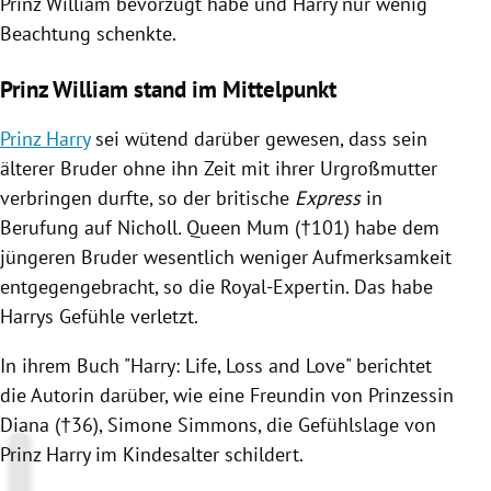
Prinz William
bevorzugt habe und
Harry
nur wenig
Beachtung schenkte.
Prinz William stand im Mittelpunkt
Prinz Harry
sei wütend darüber gewesen, dass sein
älterer Bruder ohne ihn Zeit mit ihrer Urgroßmutter
verbringen durfte, so der britische
Express
in
Berufung auf
Nicholl
.
Queen Mum (†101) habe dem
jüngeren Bruder wesentlich weniger Aufmerksamkeit
entgegengebracht, so die Royal-Expertin. Das habe
Harrys Gefühle verletzt.
In ihrem Buch "
Harry
: Life, Loss and Love" berichtet
die Autorin darüber, wie eine Freundin von
Prinzessin
Diana
(†36),
Simone Simmons
, die Gefühlslage von
Prinz Harry
im Kindesalter schildert.