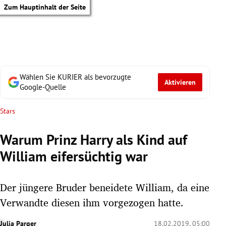
Zum Hauptinhalt der Seite
Wählen Sie KURIER als bevorzugte
Aktivieren
Google-Quelle
Stars
Warum Prinz Harry als Kind auf
William eifersüchtig war
Der jüngere Bruder beneidete William, da eine
Verwandte diesen ihm vorgezogen hatte.
tik Untermenü
Julia Parger
18.02.2019, 05:00