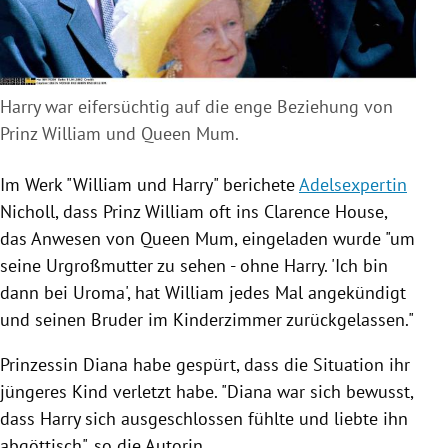
Harry war eifersüchtig auf die enge Beziehung von
Prinz William und Queen Mum.
Im Werk "
William
und
Harry
" berichete
Adelsexpertin
Nicholl
, dass
Prinz William
oft ins Clarence House,
das Anwesen von Queen Mum, eingeladen wurde "um
seine Urgroßmutter zu sehen - ohne
Harry
. 'Ich bin
dann bei
Uroma'
, hat
William
jedes Mal angekündigt
und seinen Bruder im Kinderzimmer zurückgelassen."
Prinzessin Diana
habe gespürt, dass die Situation ihr
jüngeres Kind verletzt habe. "
Diana
war sich bewusst,
dass
Harry
sich ausgeschlossen fühlte und liebte ihn
abgöttisch", so die Autorin.