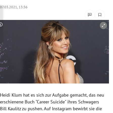
rreich Untermenü
07.03.2021, 13:36
rt Untermenü
Copyright-Hinweis öffnen/schließen
schaft Untermenü
s Untermenü
zeit Untermenü
undheit Untermenü
tur Untermenü
nung Untermenü
Heidi Klum hat es sich zur Aufgabe gemacht, das neu
erschienene Buch "Career Suicide" ihres Schwagers
lität Untermenü
Bill Kaulitz zu pushen. Auf Instagram bewirbt sie die