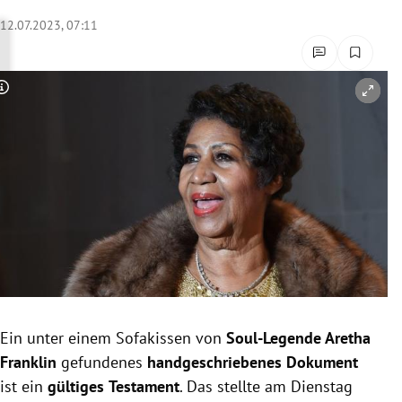
rreich Untermenü
12.07.2023, 07:11
rt Untermenü
Copyright-Hinweis öffnen/schließen
schaft Untermenü
s Untermenü
zeit Untermenü
undheit Untermenü
tur Untermenü
nung Untermenü
Ein unter einem Sofakissen von
Soul-Legende Aretha
Franklin
gefundenes
handgeschriebenes
Dokument
lität Untermenü
ist ein
gültiges
Testament
. Das stellte am Dienstag