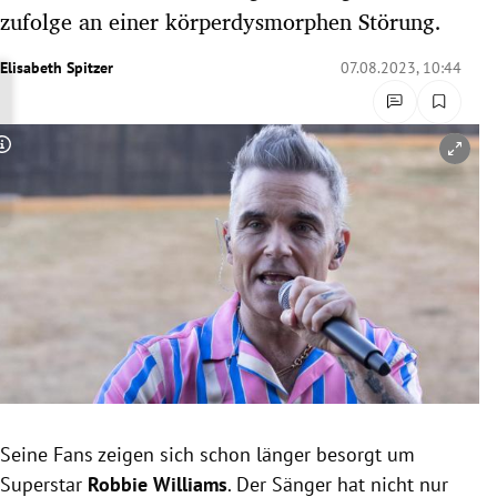
zufolge an einer körperdysmorphen Störung.
rreich Untermenü
Elisabeth Spitzer
07.08.2023, 10:44
rt Untermenü
schaft Untermenü
Copyright-Hinweis öffnen/schließen
s Untermenü
zeit Untermenü
undheit Untermenü
tur Untermenü
nung Untermenü
lität Untermenü
Seine Fans zeigen sich schon länger besorgt um
Superstar
Robbie Williams
. Der Sänger hat nicht nur