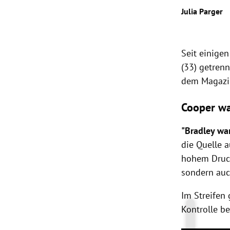
Julia Parger
rt Untermenü
schaft Untermenü
Seit einige
(33) getrenn
s Untermenü
dem Magaz
zeit Untermenü
Cooper wa
undheit Untermenü
"
Bradley
war
die Quelle 
tur Untermenü
hohem Druck
nung Untermenü
sondern auc
lität Untermenü
Im Streifen
Kontrolle b