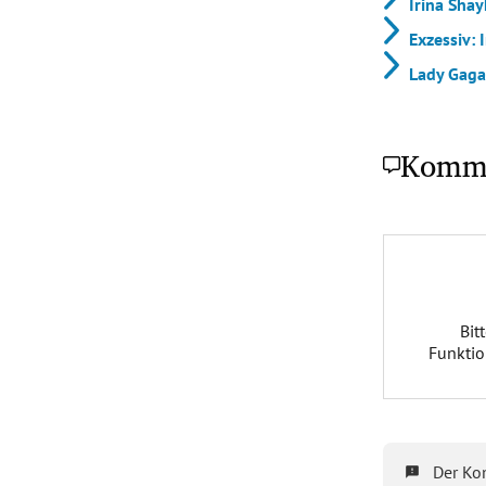
Irina Shay
Exzessiv: 
Lady Gaga
Komm