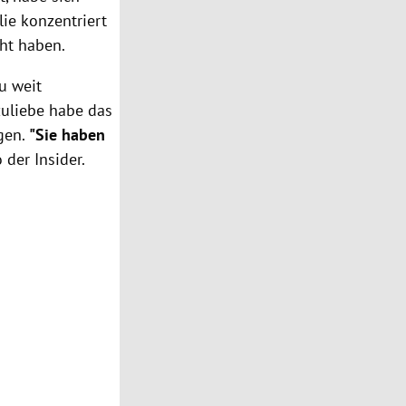
ie konzentriert
cht haben.
u weit
zuliebe habe das
ngen.
"Sie haben
o der Insider.