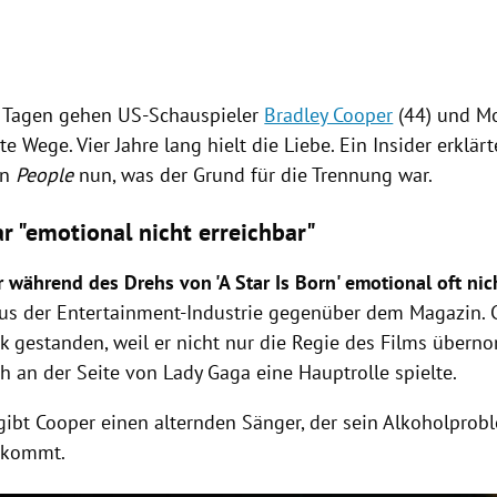
n Tagen gehen US-Schauspieler
Bradley Cooper
(44) und
M
te Wege. Vier Jahre lang hielt die Liebe. Ein Insider erklä
in
People
nun, was der Grund für die Trennung war.
r "emotional nicht erreichbar"
 während des Drehs von 'A Star Is Born' emotional oft nic
aus der Entertainment-Industrie gegenüber dem Magazin.
 gestanden, weil er nicht nur die Regie des Films übern
h an der Seite von
Lady Gaga
eine Hauptrolle spielte.
 gibt
Cooper
einen alternden Sänger, der sein Alkoholprobl
ekommt.