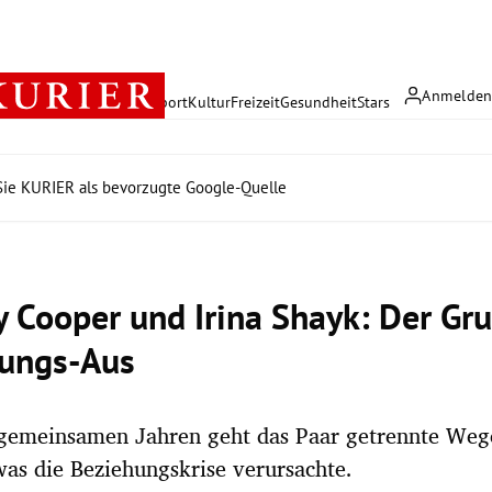
Anmelde
rreich
Politik
Wirtschaft
Sport
Kultur
Freizeit
Gesundheit
Stars
ie KURIER als bevorzugte Google-Quelle
y Cooper und Irina Shayk: Der Gru
ungs-Aus
gemeinsamen Jahren geht das Paar getrennte Wege
was die Beziehungskrise verursachte.