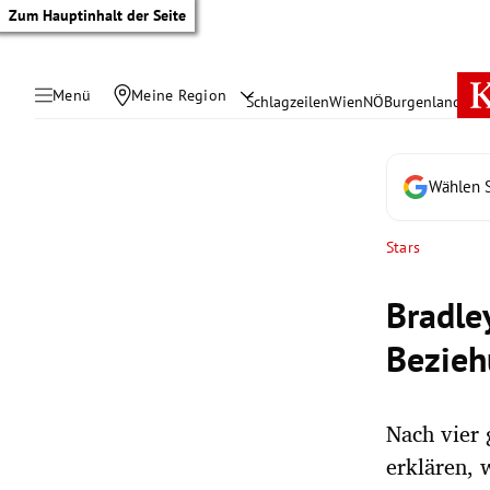
Zum Hauptinhalt der Seite
Menü
Meine Region
Schlagzeilen
Wien
NÖ
Burgenland
Öste
Wählen S
Stars
Bradle
Bezieh
Nach vier 
tik Untermenü
erklären, 
rreich Untermenü