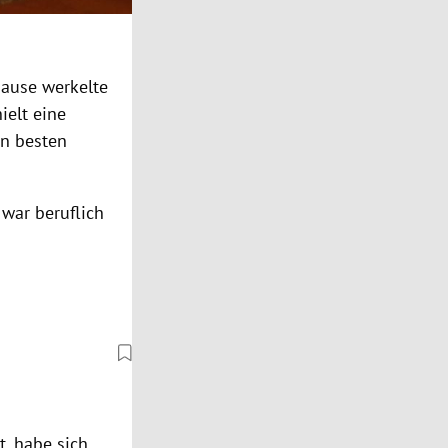
hause werkelte
ielt eine
n besten
war beruflich
et, habe sich