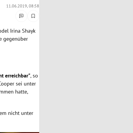
11.06.2019, 08:58
odel
Irina Shayk
rte gegenüber
ht erreichbar"
, so
Cooper
sei unter
ommen hatte,
em nicht unter