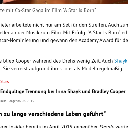
te mit Co-Star Gaga im Film "A Star Is Born".
eler arbeitete nicht nur am Set für den Streifen. Auch zu
ller an der Musik zum Film. Mit Erfolg: "A Star Is Born" erh
scar-Nominierung und gewann den Academy Award für de
be blieb
Cooper
während des Drehs wenig Zeit. Auch
Shayk
 Sie verreist aufgrund ihres Jobs als
Model
regelmäßig.
Stars
Endgültige Trennung bei Irina Shayk und Bradley Cooper
Julia Parger
06.06.2019
n zu lange verschiedene Leben geführt"
erer Insider bereits im April 2019 gegenüber
People
verri