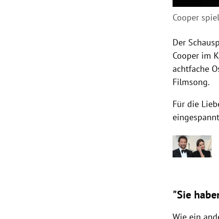
Cooper spiel
Der Schauspi
Cooper
im Ke
achtfache O
Filmsong.
Für die Lie
eingespannt:
"Sie habe
Wie ein and