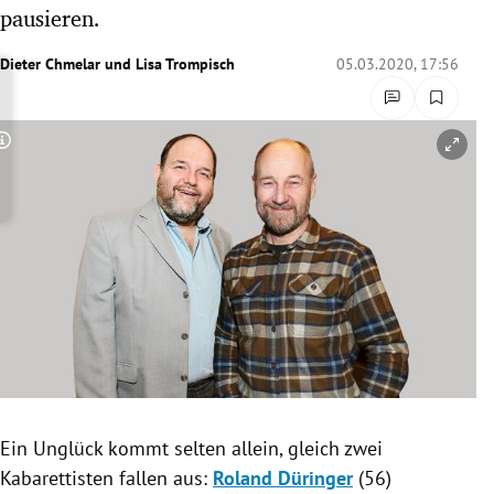
pausieren.
rreich Untermenü
Dieter Chmelar
und
Lisa Trompisch
05.03.2020, 17:56
rt Untermenü
schaft Untermenü
Copyright-Hinweis öffnen/schließen
s Untermenü
zeit Untermenü
undheit Untermenü
tur Untermenü
nung Untermenü
lität Untermenü
Ein
Unglück
kommt selten allein, gleich zwei
Kabarettisten fallen aus:
Roland Düringer
(56)