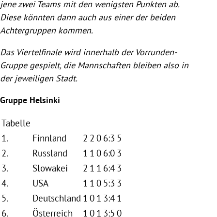
jene zwei Teams mit den wenigsten Punkten ab.
Diese könnten dann auch aus einer der beiden
Achtergruppen kommen.
Das Viertelfinale wird innerhalb der Vorrunden-
Gruppe gespielt, die Mannschaften bleiben also in
der jeweiligen Stadt.
Gruppe
Helsinki
Tabelle
1.
Finnland
2
2
0
6:3
5
2.
Russland
1
1
0
6:0
3
3.
Slowakei
2
1
1
6:4
3
4.
USA
1
1
0
5:3
3
5.
Deutschland
1
0
1
3:4
1
6.
Österreich
1
0
1
3:5
0