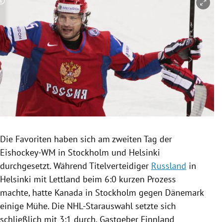
Copyright-Hinweis öffnen/schließen
rreich Untermenü
rt Untermenü
schaft Untermenü
s Untermenü
zeit Untermenü
undheit Untermenü
Die Favoriten haben sich am zweiten Tag der
Eishockey-WM
in
Stockholm
und
Helsinki
tur Untermenü
durchgesetzt. Während Titelverteidiger
Russland
in
nung Untermenü
Helsinki
mit
Lettland
beim 6:0 kurzen Prozess
machte, hatte
Kanada
in
Stockholm
gegen
Dänemark
lität Untermenü
einige Mühe. Die NHL-Starauswahl setzte sich
schließlich mit 3:1 durch. Gastgeber
Finnland