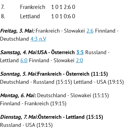
7.
Frankreich
1
0
1
2:6
0
8.
Lettland
1
0
1
0:6
0
F
reitag, 3. Mai:
Frankreich
-
Slowakei
2:6
Finnland
-
Deutschland
4:3 n.V
Samstag, 4. Mai:
USA
-
Österreich
3:5
Russland
-
Lettland
6:0
Finnland
-
Slowakei
2:0
Sonntag, 5. Mai:
Frankreich
-
Österreich
(11:15)
Deutschland
-
Russland
(15:15)
Lettland
-
USA
(19:15)
Montag, 6. Mai:
Deutschland
-
Slowakei
(15:15)
Finnland
-
Frankreich
(19:15)
Dienstag, 7. Mai:
Österreich
-
Lettland
(15:15)
Russland
-
USA
(19:15)