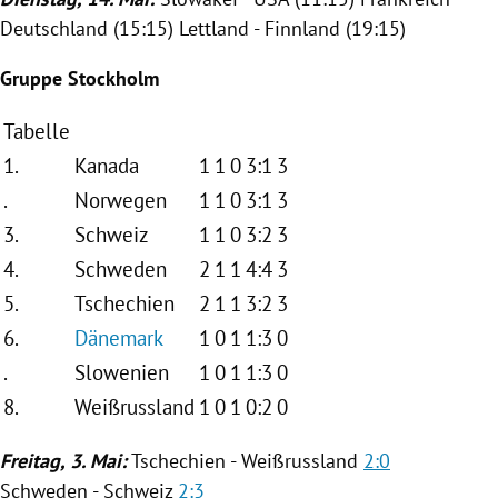
Deutschland
(15:15)
Lettland
-
Finnland
(19:15)
Gruppe
Stockholm
Tabelle
1.
Kanada
1
1
0
3:1
3
.
Norwegen
1
1
0
3:1
3
3.
Schweiz
1
1
0
3:2
3
4.
Schweden
2
1
1
4:4
3
5.
Tschechien
2
1
1
3:2
3
6.
Dänemark
1
0
1
1:3
0
.
Slowenien
1
0
1
1:3
0
8.
Weißrussland
1
0
1
0:2
0
Freitag, 3. Mai:
Tschechien
-
Weißrussland
2:0
Schweden -
Schweiz
2:3