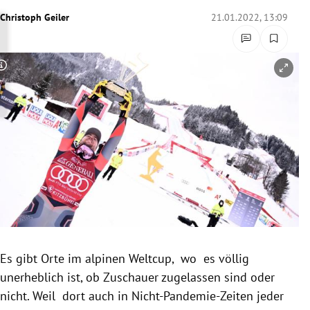
rreich Untermenü
Christoph Geiler
21.01.2022, 13:09
rt Untermenü
Copyright-Hinweis öffnen/schließen
schaft Untermenü
s Untermenü
zeit Untermenü
undheit Untermenü
tur Untermenü
nung Untermenü
Es gibt Orte im alpinen Weltcup, wo es völlig
unerheblich ist, ob Zuschauer zugelassen sind oder
lität Untermenü
nicht. Weil dort auch in Nicht-Pandemie-Zeiten jeder