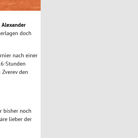
f
Alexander
ederlagen doch
nier nach einer
16-Stunden
g Zverev den
er bisher noch
re lieber der