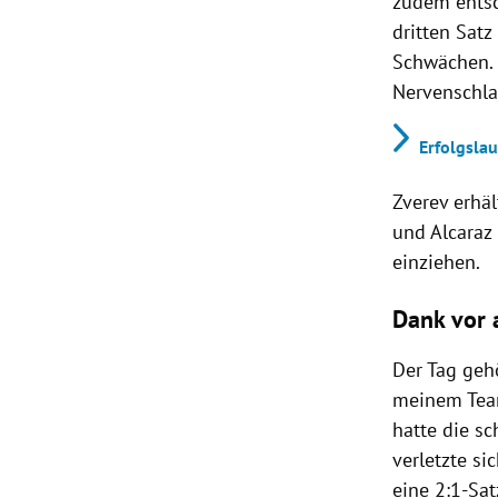
zudem entsc
dritten Satz
Schwächen. 
Nervenschla
Erfolgslau
Zverev erhä
und Alcaraz 
einziehen.
Dank vor 
Der Tag geh
meinem Team,
hatte die s
verletzte si
eine 2:1-Sat