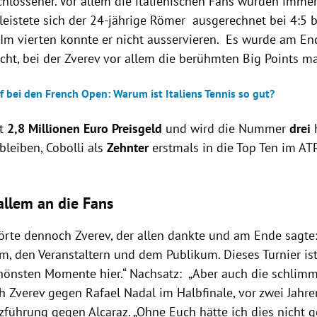
hlossener. Vor allem die italienischen Fans wurden immer
 leistete sich der 24-jährige Römer ausgerechnet bei 4:5
Im vierten konnte er nicht ausservieren. Es wurde am En
cht, bei der Zverev vor allem die berühmten Big Points m
f bei den French Open: Warum ist Italiens Tennis so gut?
lt
2,8 Millionen Euro Preisgeld
und wird die Nummer
drei
h
bleiben, Cobolli als
Zehnter
erstmals in die Top Ten im A
allem an die Fans
örte dennoch Zverev, der allen dankte und am Ende sagte:
 den Veranstaltern und dem Publikum. Dieses Turnier ist 
chönsten Momente hier.“ Nachsatz: „Aber auch die schlimm
ch Zverev gegen Rafael Nadal im Halbfinale, vor zwei Jahre
zführung gegen Alcaraz. „Ohne Euch hätte ich dies nicht ge