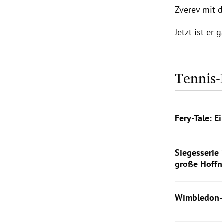
Zverev mit 
Jetzt ist er
Tennis
Fery-Tale: 
Die Briten ha
Siegesserie 
Flavio Coboll
große Hoff
Zverev.
Die 16-jährig
Wimbledon - u
Wimbledon-E