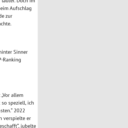
 lauter. Doch im
 beim Aufschlag
de zur
achte.
inter Sinner
TP-Ranking
 „Vor allem
so speziell, ich
sten.“ 2022
n verspielte er
schafft“, jubelte