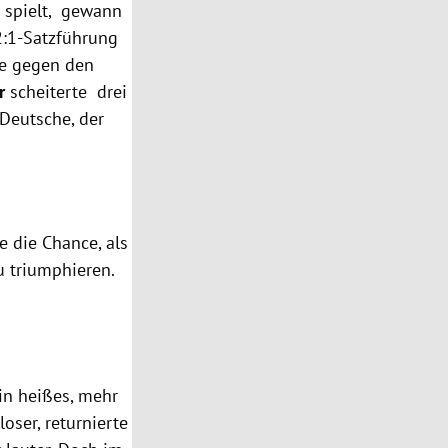
n spielt, gewann
 2:1-Satzführung
le gegen den
r
scheiterte drei
 Deutsche, der
e die Chance, als
u triumphieren.
in heißes, mehr
oser, returnierte