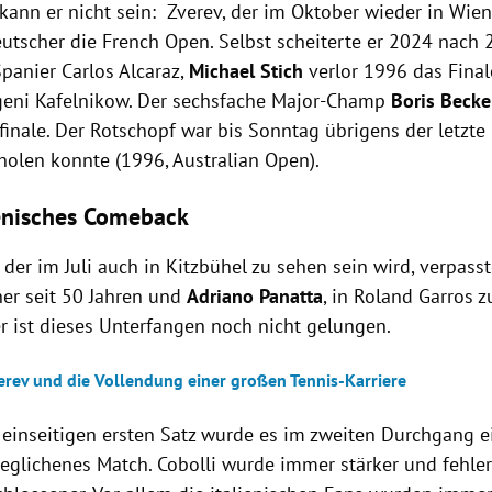
 kann er nicht sein: Zverev, der im Oktober wieder in Wie
eutscher die French Open. Selbst scheiterte er 2024 nach
panier Carlos Alcaraz,
Michael Stich
verlor 1996 das Fina
eni Kafelnikow. Der sechsfache Major-Champ
Boris Becke
inale. Der Rotschopf war bis Sonntag übrigens der letzte
holen konnte (1996, Australian Open).
ienisches Comeback
 der im Juli auch in Kitzbühel zu sehen sein wird, verpasst
ener seit 50 Jahren und
Adriano Panatta
, in Roland Garros z
er ist dieses Unterfangen noch nicht gelungen.
erev und die Vollendung einer großen Tennis-Karriere
einseitigen ersten Satz wurde es im zweiten Durchgang e
eglichenes Match. Cobolli wurde immer stärker und fehlerl