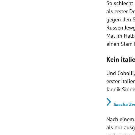
So schlecht
als erster D
gegen den S
Russen Jewg
Mal im Halbf
einen Slam 
Kein ital
Und Cobolli,
erster Itali
Jannik Sinn
Sascha Zv
Nach einem 
als nur ausg