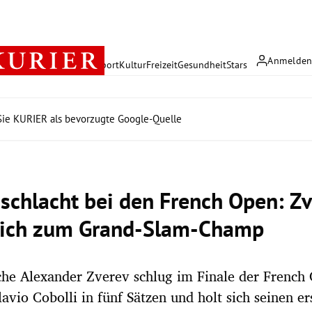
Anmelde
rreich
Politik
Wirtschaft
Sport
Kultur
Freizeit
Gesundheit
Stars
ie KURIER als bevorzugte Google-Quelle
schlacht bei den French Open: Z
sich zum Grand-Slam-Champ
he Alexander Zverev schlug im Finale der French
Flavio Cobolli in fünf Sätzen und holt sich seinen e