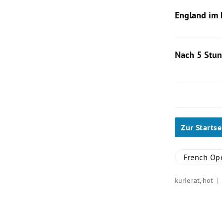
Die Ukrainerin
Linda Noskov
England im 
Zum 149. Mal 
Tennismeisters
Nach 5 Stun
Novak Djokovi
In fünf Sätze
Zur Startse
French Op
kurier.at, hot 