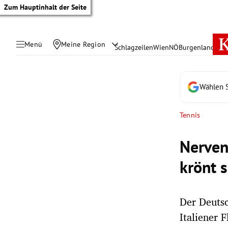
Zum Hauptinhalt der Seite
Menü
Meine Region
Schlagzeilen
Wien
NÖ
Burgenland
Öste
Wählen S
Tennis
Nerven
krönt 
Der Deutsc
tik Untermenü
Italiener 
rreich Untermenü