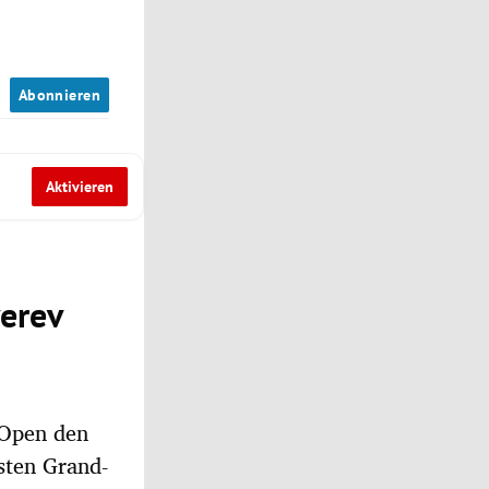
n
Abonnieren
Aktivieren
verev
 Open den
rsten Grand-