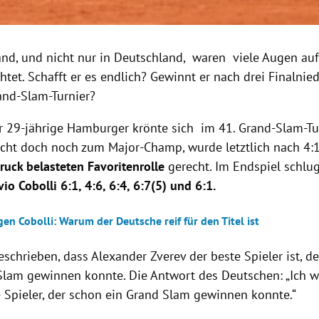
and, und nicht nur in Deutschland, waren viele Augen au
htet. Schafft er es endlich? Gewinnt er nach drei Finalni
and-Slam-Turnier?
 29-jährige Hamburger krönte sich im 41. Grand-Slam-Tur
cht doch noch zum Major-Champ, wurde letztlich nach 4:
ruck belasteten Favoritenrolle
gerecht. Im Endspiel schlu
vio Cobolli 6:1, 4:6, 6:4, 6:7(5) und 6:1.
en Cobolli: Warum der Deutsche reif für den Titel ist
schrieben, dass Alexander Zverev der beste Spieler ist, d
Slam gewinnen konnte. Die Antwort des Deutschen: „Ich wä
e Spieler, der schon ein Grand Slam gewinnen konnte.“