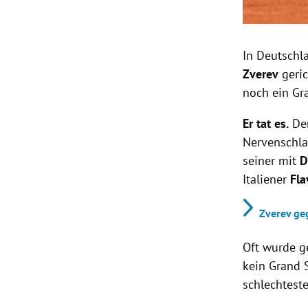
In Deutschl
Zverev
geric
noch ein Gr
Er tat es.
Der
Nervenschla
seiner mit
D
Italiener
Fla
Zverev geg
Oft wurde ge
kein Grand 
schlechtest