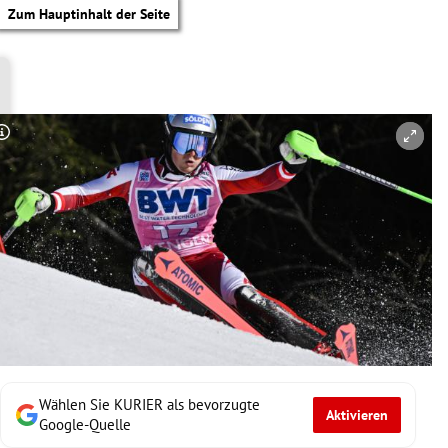
Zum Hauptinhalt der Seite
Copyright-Hinweis öffnen/schließen
Wählen Sie KURIER als bevorzugte
Aktivieren
tik Untermenü
Google-Quelle