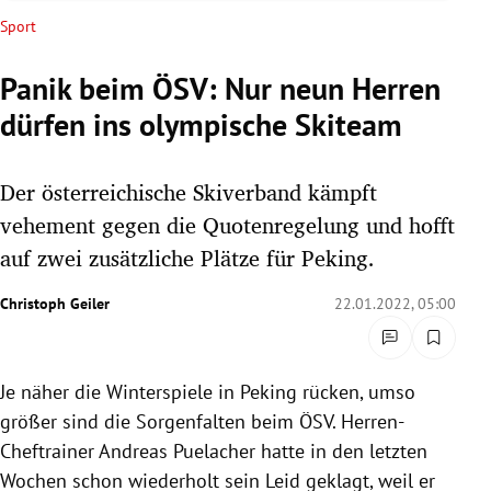
rreich Untermenü
Sport
rt Untermenü
Panik beim ÖSV: Nur neun Herren
dürfen ins olympische Skiteam
schaft Untermenü
s Untermenü
Der österreichische Skiverband kämpft
vehement gegen die Quotenregelung und hofft
zeit Untermenü
auf zwei zusätzliche Plätze für Peking.
undheit Untermenü
Christoph Geiler
22.01.2022, 05:00
tur Untermenü
Je näher die Winterspiele in Peking rücken, umso
nung Untermenü
größer sind die Sorgenfalten beim ÖSV. Herren-
lität Untermenü
Cheftrainer Andreas Puelacher hatte in den letzten
Wochen schon wiederholt sein Leid geklagt, weil er