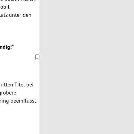
obil,
latz unter den
ndig!“
itten Titel bei
gröbere
ning beeinflusst