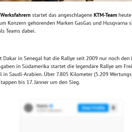
 Werksfahrern
startet das angeschlagene
KTM-Team
heute 
 zum Konzern gehörenden Marken GasGas und Husqvarna s
als Teams dabei.
e
dt Dakar in Senegal hat die Rallye seit 2009 nur noch de
sgaben in Südamerika startet die legendäre Rallye am Fre
l in Saudi-Arabien. Über 7.805 Kilometer (5.209 Wertungs
Etappen bis 17. Jänner um den Sieg.