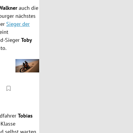
Walkner
auch die
zburger nächstes
der
Sieger der
eint
ad-Sieger
Toby
to.
adfahrer
Tobias
-Klasse
rad selbst warten