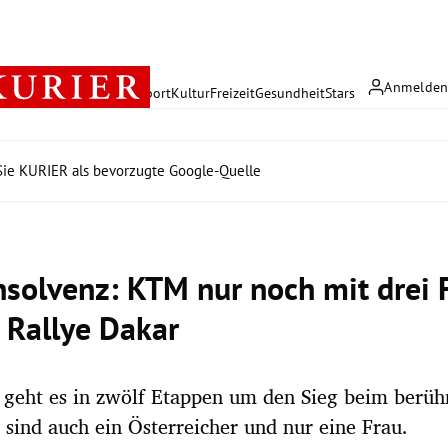
Anmelde
rreich
Politik
Wirtschaft
Sport
Kultur
Freizeit
Gesundheit
Stars
ie KURIER als bevorzugte Google-Quelle
nsolvenz: KTM nur noch mit drei 
r Rallye Dakar
g geht es in zwölf Etappen um den Sieg beim berü
 sind auch ein Österreicher und nur eine Frau.