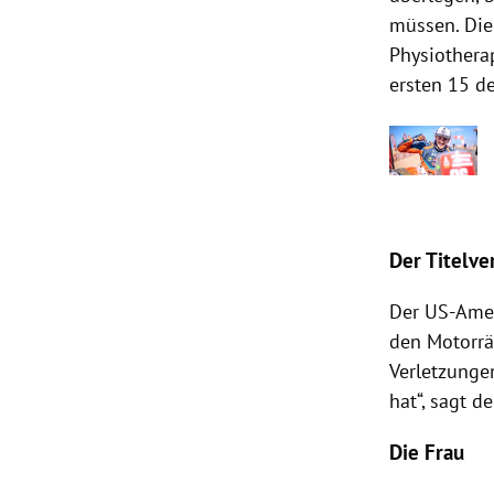
müssen. Die
Physiotherap
ersten 15 d
Der Titelve
Der US-Ame
den Motorrä
Verletzungen
hat“, sagt d
Die Frau