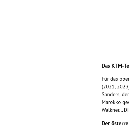
Das KTM-T
Für das obe
(2021, 2023
Sanders, der
Marokko gew
Walkner. „ D
Der österre