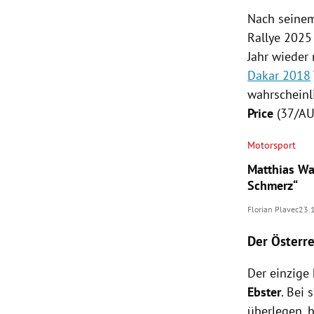
Nach seine
Rallye 2025 
Jahr wieder
Dakar 2018
wahrscheinl
Price
(37/AU
Motorsport
Matthias Wa
Schmerz“
Florian Plavec
23.
Der Österre
Der einzige 
Ebster
. Bei
überlegen, b