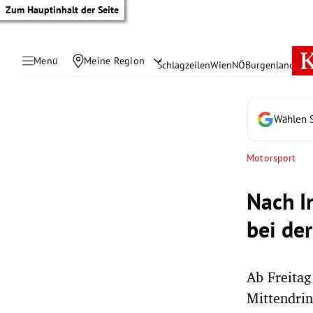
Zum Hauptinhalt der Seite
Menü
Meine Region
Schlagzeilen
Wien
NÖ
Burgenland
Öste
Wählen S
Motorsport
Nach I
bei de
Ab Freita
tik Untermenü
Mittendrin
rreich Untermenü