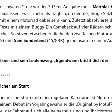
m schweren Sturz vor der 2024er-Ausgabe muss
Matthias 
auslassen. Es ist mehr als fraglich, ob der 38-jährige Sal
 mit einem Motorrad dabei sein kann. Zuletzt absolvierte 
Tests mit einem Buggy. Ein Comeback auf vier Rädern sch
icher. So sitzen etwa heuer die beiden zweifachen Motorr
S) und
Sam Sunderland
(35/GBR) gemeinsam in einem Au
lkner und sein Leidensweg: „Irgendwann bricht dich der
12.2024
icher am Start
heimische Starter in einer regulären Kategorie ist Motorr
 seinem Debüt im Vorjahr gewann er die „Original by Motul“
ei der Fahrer auf sich alleine gestellt sind und ihr Motor