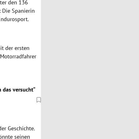
nter den 136
 Die Spanierin
Endurosport.
it der ersten
 Motorradfahrer
n das versucht“
der Geschichte.
könnte seinen