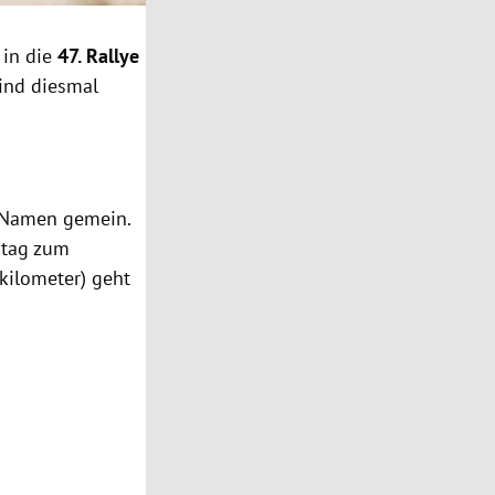
in die
47. Rallye
ind diesmal
n Namen gemein.
itag zum
kilometer) geht