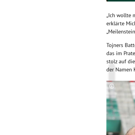
„Ich wollte
erklärte Mic
„Meilenstei
Tojners Bat
das im Prat
stolz auf d
der Namen K
Copyright-