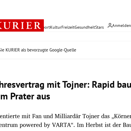
Anmelde
rreich
Politik
Wirtschaft
Sport
Kultur
Freizeit
Gesundheit
Stars
ie KURIER als bevorzugte Google-Quelle
hresvertrag mit Tojner: Rapid ba
im Prater aus
entierte mit Fan und Milliardär Tojner das „Körne
entrum powered by VARTA“. Im Herbst ist der Bau