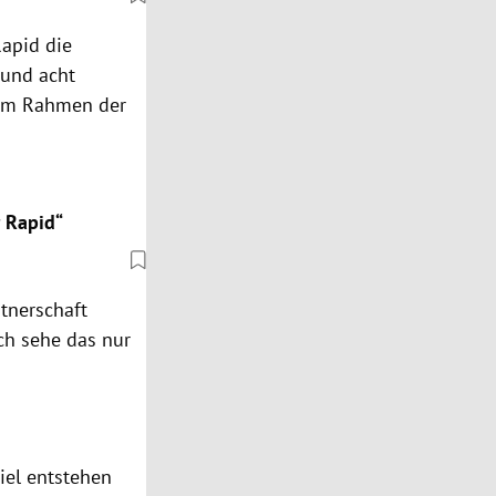
apid die
Rund acht
n im Rahmen der
r Rapid“
rtnerschaft
ch sehe das nur
viel entstehen