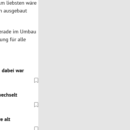
Am liebsten wäre
en ausgebaut
(gerade im Umbau
ung für alle
d dabei war
wechselt
e alt