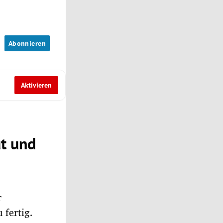
n
Abonnieren
Aktivieren
ut und
r
 fertig.