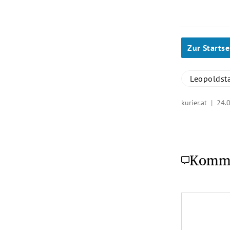
Zur Startse
Leopoldst
kurier.at |
24.
Komm