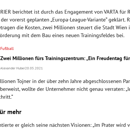
IER berichtet ist durch das Engagement von VARTA für R
 der vorerst geplanten „Europa-League-Variante“ geklärt. 
etragen die Kosten, zwei Millionen steuert die Stadt Wie
rderung mit dem Bau eines neuen Trainingsfeldes bei.
Fußball
Zwei Millionen fürs Trainingszentrum: „Ein Freudentag fü
Alexander Huber
20.05.2021
llionen Tojner in der über zehn Jahre abgeschlossenen Pa
berweist, wollte der Unternehmer nicht genau verraten: „I
hritt.“
für mehr
tierte er gleich seine nächsten Visionen: „Im Prater wird 