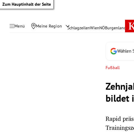
Zum Hauptinhalt der Seite
Menü
Meine Region
Schlagzeilen
Wien
NÖ
Burgenland
Öste
Wählen S
Fußball
Zehnja
bildet 
Rapid präs
tik Untermenü
Trainingsz
rreich Untermenü