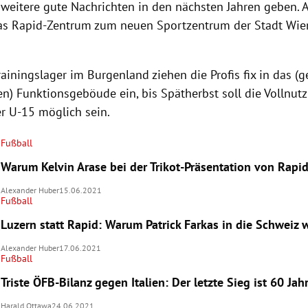
 weitere gute Nachrichten in den nächsten Jahren geben. 
as Rapid-Zentrum zum neuen Sportzentrum der Stadt Wi
ainingslager im Burgenland ziehen die Profis fix in das 
n) Funktionsgeböude ein, bis Spätherbst soll die Vollnutz
r U-15 möglich sein.
Fußball
Warum Kelvin Arase bei der Trikot-Präsentation von Rapi
Alexander Huber
15.06.2021
Fußball
Luzern statt Rapid: Warum Patrick Farkas in die Schweiz 
Alexander Huber
17.06.2021
Fußball
Triste ÖFB-Bilanz gegen Italien: Der letzte Sieg ist 60 Jahr
Harald Ottawa
24.06.2021