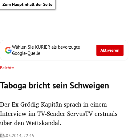
Zum Hauptinhalt der Seite
Wählen Sie KURIER als bevorzugte
Aktivieren
Google-Quelle
Beichte
Taboga bricht sein Schweigen
Der Ex-Grödig-Kapitän sprach in einem
Interview im TV-Sender ServusTV erstmals
über den Wettskandal.
tik Untermenü
06.03.2014, 22:45