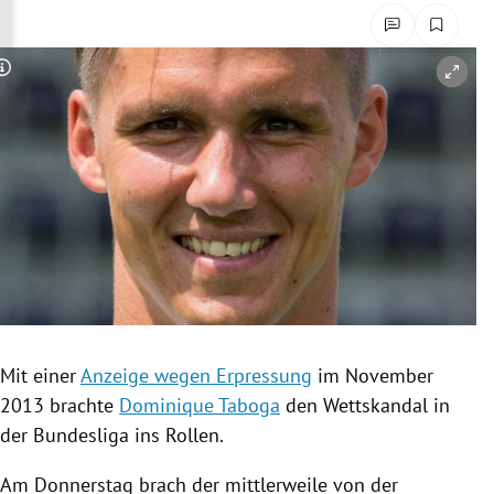
rreich Untermenü
rt Untermenü
Copyright-Hinweis öffnen/schließen
schaft Untermenü
s Untermenü
zeit Untermenü
undheit Untermenü
tur Untermenü
Mit einer
Anzeige wegen Erpressung
im November
nung Untermenü
2013 brachte
Dominique Taboga
den
Wettskandal
in
der Bundesliga ins Rollen.
lität Untermenü
Am Donnerstag brach der mittlerweile von der