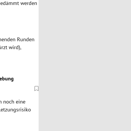
ingedämmt werden
tehenden Runden
rzt wird),
iebung
h noch eine
letzungsrisiko