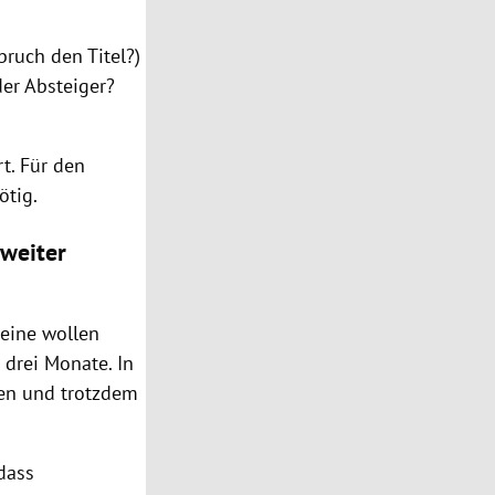
ruch den Titel?)
er Absteiger?
t. Für den
ötig.
 weiter
reine wollen
 drei Monate. In
len und trotzdem
dass