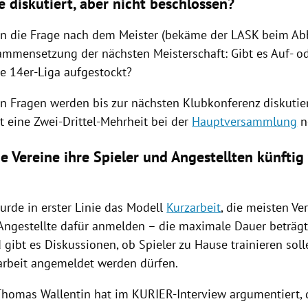
 diskutiert, aber nicht beschlossen?
 die Frage nach dem Meister (bekäme der LASK beim Abb
ammensetzung der nächsten Meisterschaft: Gibt es Auf- od
ne 14er-Liga aufgestockt?
en Fragen werden bis zur nächsten Klubkonferenz diskutier
t eine Zwei-Drittel-Mehrheit bei der
Hauptversammlung
n
e Vereine ihre Spieler und Angestellten künftig
?
urde in erster Linie das Modell
Kurzarbeit
, die meisten Ve
 Angestellte dafür anmelden – die maximale Dauer beträgt
d
gibt es Diskussionen, ob Spieler zu Hause trainieren sol
arbeit
angemeldet werden dürfen.
Thomas Wallentin
hat im KURIER-Interview argumentiert, 