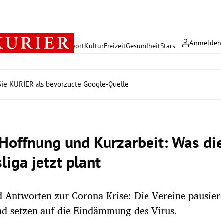
Anmelde
rreich
Politik
Wirtschaft
Sport
Kultur
Freizeit
Gesundheit
Stars
ie KURIER als bevorzugte Google-Quelle
 Hoffnung und Kurzarbeit: Was di
liga jetzt plant
 Antworten zur Corona-Krise: Die Vereine pausier
d setzen auf die Eindämmung des Virus.