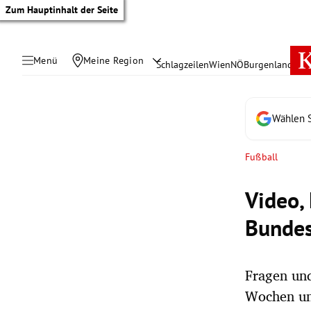
Zum Hauptinhalt der Seite
Menü
Meine Region
Schlagzeilen
Wien
NÖ
Burgenland
Öste
Wählen S
Fußball
Video,
Bundes
Fragen und
tik Untermenü
Wochen un
rreich Untermenü