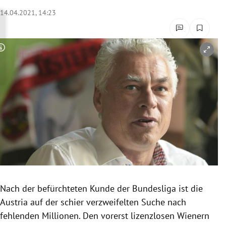
rreich Untermenü
14.04.2021, 14:23
rt Untermenü
Copyright-Hinweis öffnen/schließen
schaft Untermenü
s Untermenü
zeit Untermenü
undheit Untermenü
tur Untermenü
nung Untermenü
Nach der befürchteten Kunde der Bundesliga ist die
Austria auf der schier verzweifelten Suche nach
lität Untermenü
fehlenden Millionen. Den vorerst lizenzlosen Wienern