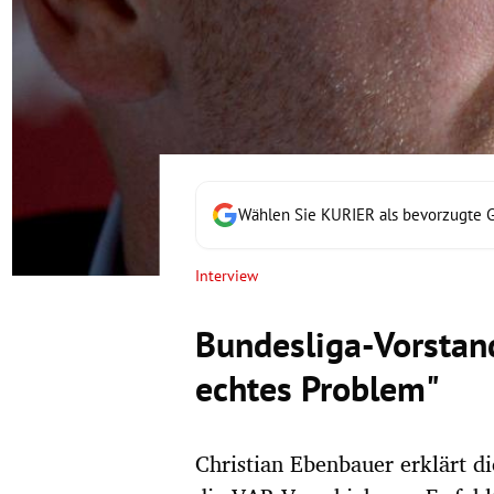
rt Untermenü
schaft Untermenü
s Untermenü
zeit Untermenü
Wählen Sie KURIER als bevorzugte 
undheit Untermenü
Interview
tur Untermenü
Bundesliga-Vorstand
nung Untermenü
echtes Problem"
lität Untermenü
Christian Ebenbauer erklärt d