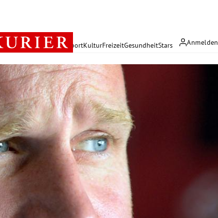
Anmelde
rreich
Politik
Wirtschaft
Sport
Kultur
Freizeit
Gesundheit
Stars