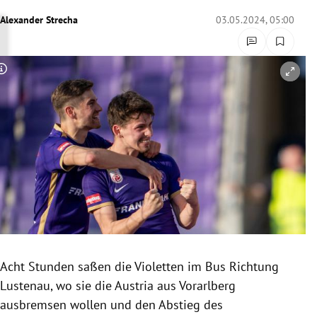
rreich Untermenü
Alexander Strecha
03.05.2024, 05:00
rt Untermenü
Copyright-Hinweis öffnen/schließen
schaft Untermenü
s Untermenü
zeit Untermenü
undheit Untermenü
tur Untermenü
nung Untermenü
Acht Stunden saßen die Violetten im Bus Richtung
Lustenau, wo sie die Austria aus Vorarlberg
lität Untermenü
ausbremsen wollen und den Abstieg des