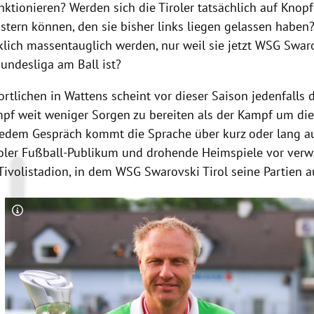
ktionieren? Werden sich die Tiroler tatsächlich auf Knopf
istern können, den sie bisher links liegen gelassen haben
lich massentauglich werden, nur weil sie jetzt WSG
Swar
undesliga am Ball ist?
ortlichen in
Wattens
scheint vor dieser Saison jedenfalls 
pf weit weniger Sorgen zu bereiten als der Kampf um die 
jedem Gespräch kommt die Sprache über kurz oder lang a
iroler Fußball-Publikum und drohende Heimspiele vor ver
 Tivolistadion, in dem WSG
Swarovski
Tirol
seine Partien 
Copyright-Hinweis öffnen/schließen