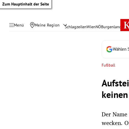
Zum Hauptinhalt der Seite
Menü
Meine Region
Schlagzeilen
Wien
NÖ
Burgenland
Öste
Wählen S
Fußball
Aufste
keinen
Der Name W
tik Untermenü
wecken. Of
rreich Untermenü