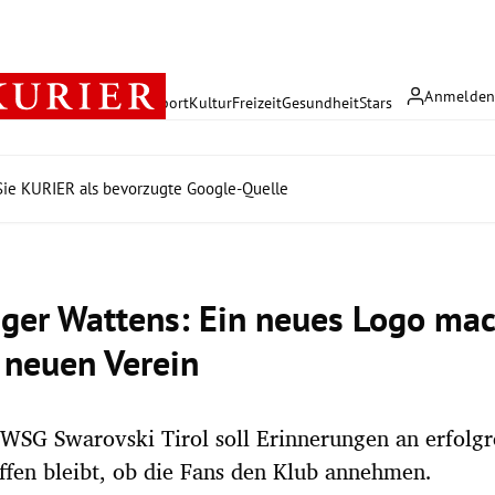
Anmelde
rreich
Politik
Wirtschaft
Sport
Kultur
Freizeit
Gesundheit
Stars
ie KURIER als bevorzugte Google-Quelle
iger Wattens: Ein neues Logo ma
 neuen Verein
SG Swarovski Tirol soll Erinnerungen an erfolgr
fen bleibt, ob die Fans den Klub annehmen.