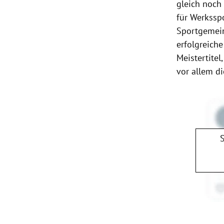
gleich noch
für Werksspo
Sportgemei
erfolgreich
Meistertitel
vor allem d