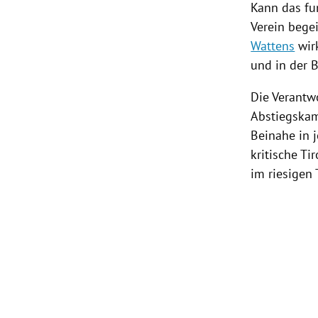
Kann das fun
Verein bege
Wattens
wirk
und in der B
Die Verantw
Abstiegskam
Beinahe in 
kritische T
im riesigen