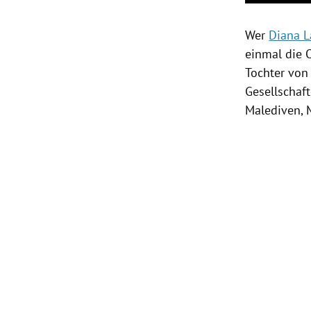
Wer
Diana L
einmal die O
Tochter vo
Gesellschaf
Malediven
,