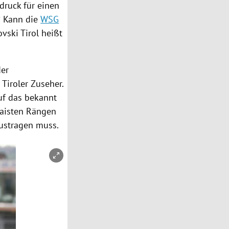
druck für einen
? Kann die
WSG
ovski
Tirol
heißt
der
Tiroler Zuseher.
uf das bekannt
waisten Rängen
austragen muss.