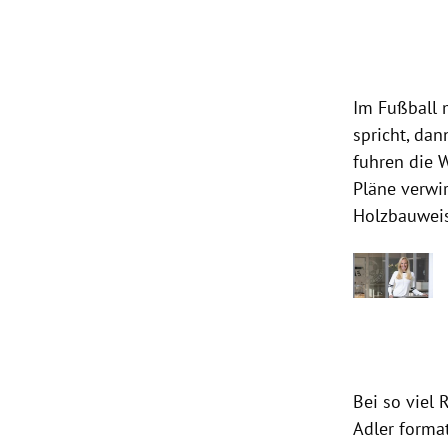
Im
Fußball
spricht, dan
fuhren die W
Pläne verwi
Holzbauweis
Bei so viel 
Adler format