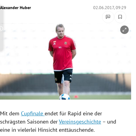
rreich Untermenü
Alexander Huber
02.06.2017, 09:29
rt Untermenü
Copyright-Hinweis öffnen/schließen
schaft Untermenü
s Untermenü
zeit Untermenü
undheit Untermenü
tur Untermenü
nung Untermenü
Mit dem
Cupfinale
endet für Rapid eine der
schrägsten Saisonen der
Vereinsgeschichte
– und
lität Untermenü
eine in vielerlei Hinsicht enttäuschende.