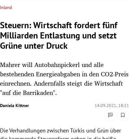
rreich Untermenü
Inland
rt Untermenü
Steuern: Wirtschaft fordert fünf
Milliarden Entlastung und setzt
schaft Untermenü
Grüne unter Druck
s Untermenü
Mahrer will Autobahnpickerl und alle
zeit Untermenü
bestehenden Energieabgaben in den CO2-Preis
undheit Untermenü
einrechnen. Andernfalls steigt die Wirtschaft
"auf die Barrikaden".
tur Untermenü
Daniela Kittner
14.09.2021, 18:21
nung Untermenü
lität Untermenü
Die Verhandlungen zwischen Türkis und Grün über
die kommende Steuerreform gehen in die heiße