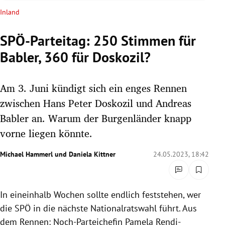
rreich Untermenü
Inland
rt Untermenü
SPÖ-Parteitag: 250 Stimmen für
Babler, 360 für Doskozil?
schaft Untermenü
s Untermenü
Am 3. Juni kündigt sich ein enges Rennen
zwischen Hans Peter Doskozil und Andreas
zeit Untermenü
Babler an. Warum der Burgenländer knapp
vorne liegen könnte.
undheit Untermenü
Michael Hammerl
und
Daniela Kittner
24.05.2023, 18:42
tur Untermenü
nung Untermenü
In eineinhalb Wochen sollte endlich feststehen, wer
lität Untermenü
die SPÖ in die nächste Nationalratswahl führt. Aus
dem Rennen: Noch-Parteichefin Pamela Rendi-