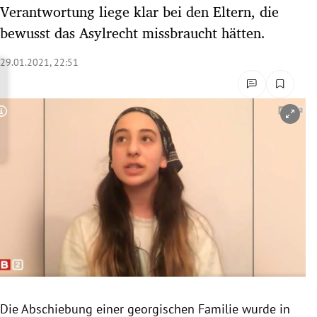
Verantwortung liege klar bei den Eltern, die
rreich Untermenü
bewusst das Asylrecht missbraucht hätten.
rt Untermenü
29.01.2021, 22:51
schaft Untermenü
s Untermenü
Copyright-Hinweis öffnen/schließen
zeit Untermenü
undheit Untermenü
tur Untermenü
nung Untermenü
lität Untermenü
Die Abschiebung einer georgischen Familie wurde in