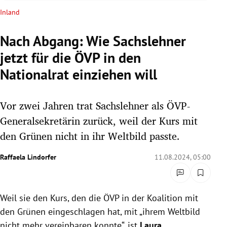
rreich Untermenü
Inland
rt Untermenü
Nach Abgang: Wie Sachslehner
jetzt für die ÖVP in den
schaft Untermenü
Nationalrat einziehen will
s Untermenü
Vor zwei Jahren trat Sachslehner als ÖVP-
zeit Untermenü
Generalsekretärin zurück, weil der Kurs mit
undheit Untermenü
den Grünen nicht in ihr Weltbild passte.
tur Untermenü
Raffaela Lindorfer
11.08.2024, 05:00
nung Untermenü
Weil sie den Kurs, den die ÖVP in der Koalition mit
lität Untermenü
den Grünen eingeschlagen hat, mit „ihrem Weltbild
nicht mehr vereinbaren konnte“, ist
Laura