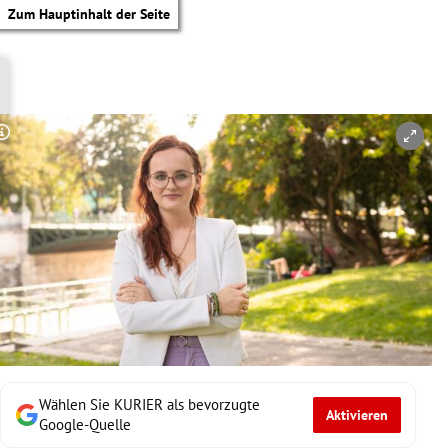
Zum Hauptinhalt der Seite
Copyright-Hinweis öffnen/schließen
Wählen Sie KURIER als bevorzugte
Aktivieren
tik Untermenü
Google-Quelle