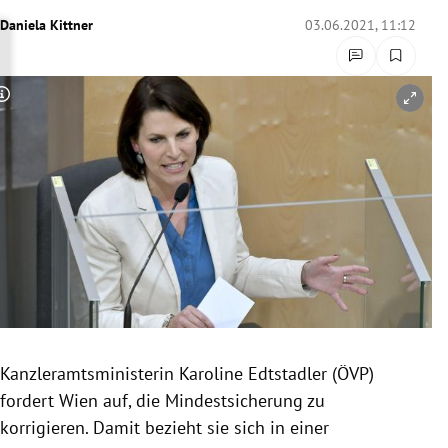
rreich Untermenü
Daniela Kittner
03.06.2021, 11:12
rt Untermenü
Copyright-Hinweis öffnen/schließen
schaft Untermenü
s Untermenü
zeit Untermenü
undheit Untermenü
tur Untermenü
nung Untermenü
Kanzleramtsministerin Karoline Edtstadler (ÖVP)
fordert Wien auf, die Mindestsicherung zu
lität Untermenü
korrigieren. Damit bezieht sie sich in einer