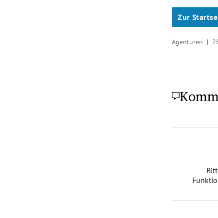
Zur Startse
Agenturen |
2
Komm