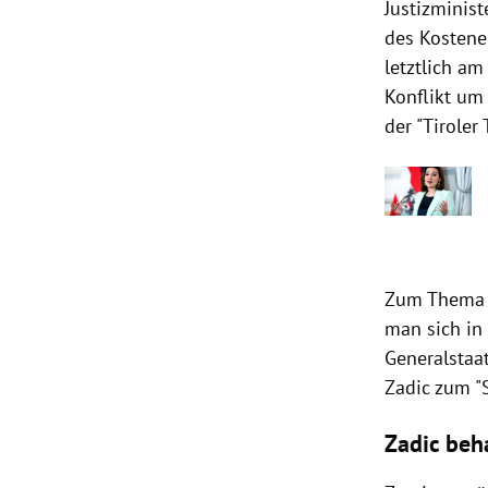
Justizminis
des Kostener
letztlich am
Konflikt um
der "Tirole
Zum Thema K
man sich in
Generalstaa
Zadic zum "
Zadic beh