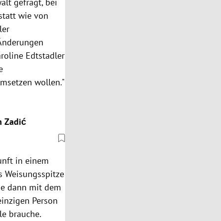
lt gefragt, bei
tatt wie von
ler
 Änderungen
roline Edtstadler
e
umsetzen wollen."
n Zadić
unft in einem
ls Weisungsspitze
sie dann mit dem
 einzigen Person
lle brauche.