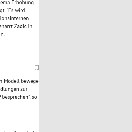
 Thema Erhöhung
t. "Es wird
tionsinternen
harrt Zadic in
an.
ch Modell bewege
ndlungen zur
 besprechen", so