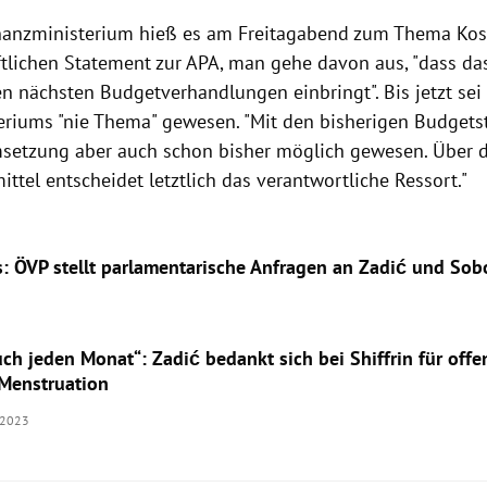
anzministerium hieß es am Freitagabend zum Thema Kost
ftlichen Statement zur APA, man gehe davon aus, "dass da
n nächsten Budgetverhandlungen einbringt". Bis jetzt sei 
teriums "nie Thema" gewesen. "Mit den bisherigen Budget
setzung aber auch schon bisher möglich gewesen. Über di
ttel entscheidet letztlich das verantwortliche Ressort."
: ÖVP stellt parlamentarische Anfragen an Zadić und Sob
uch jeden Monat“: Zadić bedankt sich bei Shiffrin für offe
Menstruation
.2023