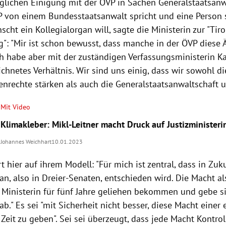
glichen Einigung mit der ÖVP in Sachen Generalstaatsanwa
 von einem Bundesstaatsanwalt spricht und eine Person s
cht ein Kollegialorgan will, sagte die Ministerin zur "Tiro
g": "Mir ist schon bewusst, dass manche in der ÖVP diese
ch habe aber mit der zuständigen Verfassungsministerin Ka
chnetes Verhältnis. Wir sind uns einig, dass wir sowohl di
enrechte stärken als auch die Generalstaatsanwaltschaft 
Mit Video
Klimakleber: Mikl-Leitner macht Druck auf Justizministeri
Johannes Weichhart
10.01.2023
t hier auf ihrem Modell: "Für mich ist zentral, dass in Zuk
an, also in Dreier-Senaten, entschieden wird. Die Macht a
s Ministerin für fünf Jahre geliehen bekommen und gebe 
b." Es sei "mit Sicherheit nicht besser, diese Macht einer
 Zeit zu geben". Sei sei überzeugt, dass jede Macht Kontro