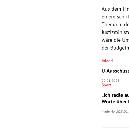
Aus dem Fin
einem schri
Thema in de
Justizminis
wäre die Um
der Budgetmi
Inland
U-Ausschuss
20.01.2023
Sport
„Ich radle a
Worte über 
Marie North
28.01