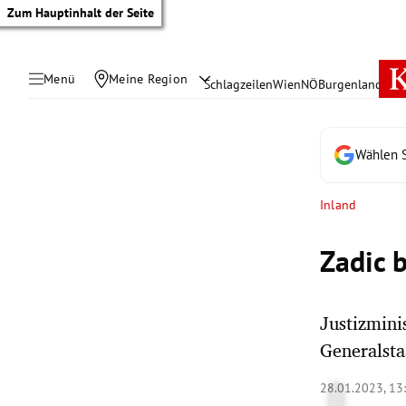
Zum Hauptinhalt der Seite
Menü
Meine Region
Schlagzeilen
Wien
NÖ
Burgenland
Öste
Wählen S
Inland
Zadic 
Justizmini
Generalsta
tik Untermenü
28.01.2023, 13
rreich Untermenü