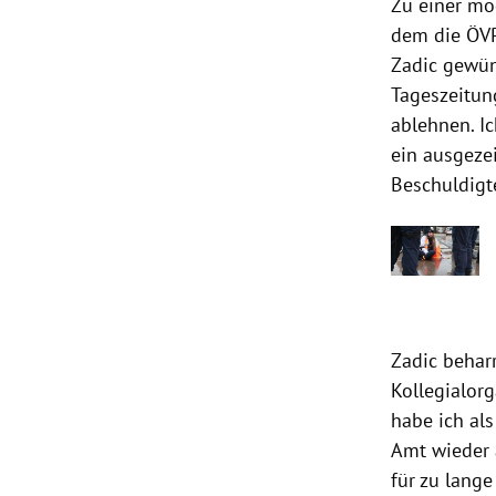
Zu einer mö
dem die ÖVP
Zadic gewüns
Tageszeitun
ablehnen. I
ein ausgezei
Beschuldigt
Zadic beharr
Kollegialorg
habe ich al
Amt wieder a
für zu lange