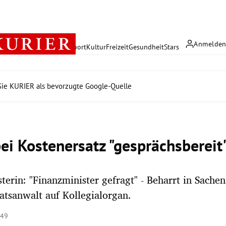
Anmelde
rreich
Politik
Wirtschaft
Sport
Kultur
Freizeit
Gesundheit
Stars
ie KURIER als bevorzugte Google-Quelle
bei Kostenersatz "gesprächsbereit
sterin: "Finanzminister gefragt" - Beharrt in Sachen
atsanwalt auf Kollegialorgan.
:49