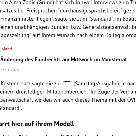
terin Alma Zadic (Grüne) hat sich in zwei Interviews zum
satzes bei Freisprüchen "durchaus gesprächsbereit" gezeig
 Finanzminister liegen", sagte sie zum "Standard". Im koali
 einen unabhängigen Bundes- bzw. Generalstaatsanwalt be
r Tageszeitung" auf ihrem Wunsch nach einem Kollegialorg
Inland
Änderung des Fundrechts am Mittwoch im Ministerrat
23.01.2023
ostenersatz sagte sie zur "TT" (Samstag-Ausgabe), je na
 einem dreistelligen Millionenbereich. "Im Zuge der Verha
tsanwaltschaft werden wir auch dieses Thema mit der ÖVP
Standard".
arrt hier auf ihrem Modell