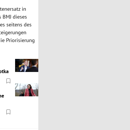
enersatz in
s BMJ dieses
es seitens des
steigerungen
e Priorisierung
otka
ne