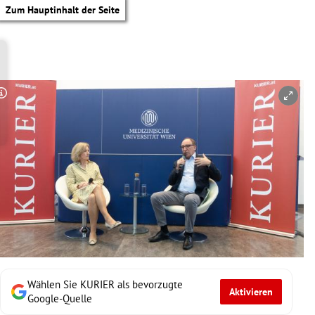
Zum Hauptinhalt der Seite
Copyright-Hinweis öffnen/schließen
Wählen Sie KURIER als bevorzugte
Aktivieren
tik Untermenü
Google-Quelle