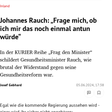
rreich Untermenü
Inland
rt Untermenü
Johannes Rauch: „Frage mich, ob
ich mir das noch einmal antun
schaft Untermenü
würde“
s Untermenü
In der KURIER-Reihe „Frag den Minister“
zeit Untermenü
schildert Gesundheitsminister Rauch, wie
undheit Untermenü
brutal der Widerstand gegen seine
Gesundheitsreform war.
tur Untermenü
Josef Gebhard
05.06.2024, 17:38
nung Untermenü
lität Untermenü
Egal wie die kommende Regierung aussehen wird -
einer wird ihr sicher nicht angehören: