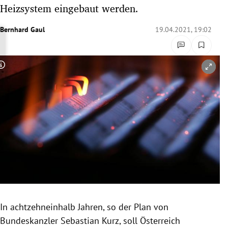
Heizsystem eingebaut werden.
rreich Untermenü
Bernhard Gaul
19.04.2021, 19:02
rt Untermenü
schaft Untermenü
Copyright-Hinweis öffnen/schließen
s Untermenü
zeit Untermenü
undheit Untermenü
tur Untermenü
nung Untermenü
lität Untermenü
In achtzehneinhalb Jahren, so der Plan von
Bundeskanzler Sebastian Kurz, soll Österreich