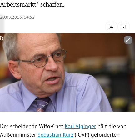
Arbeitsmarkt" schaffen.
rreich Untermenü
20.08.2016, 14:52
rt Untermenü
schaft Untermenü
Copyright-Hinweis öffnen/schließen
s Untermenü
zeit Untermenü
undheit Untermenü
tur Untermenü
nung Untermenü
Der scheidende Wifo-Chef
Karl Aiginger
hält die von
lität Untermenü
Außenminister
Sebastian Kurz
(
ÖVP
) geforderten