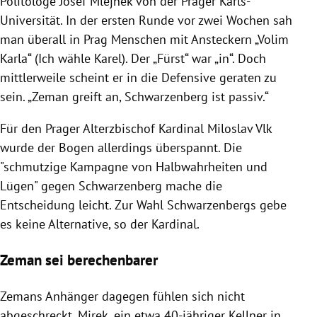
Politologe
Josef Mlejnek
von der Prager
Karls-
Universität
. In der ersten Runde vor zwei Wochen sah
man überall in
Prag
Menschen mit Ansteckern „Volim
Karla“ (Ich wähle
Karel
). Der „Fürst“ war „in“. Doch
mittlerweile scheint er in die Defensive geraten zu
sein. „
Zeman
greift an, Schwarzenberg ist passiv.“
Für den Prager Alterzbischof Kardinal
Miloslav Vlk
wurde der Bogen allerdings überspannt. Die
"schmutzige Kampagne von Halbwahrheiten und
Lügen" gegen Schwarzenberg mache die
Entscheidung leicht. Zur Wahl Schwarzenbergs gebe
es keine Alternative, so der Kardinal.
Zeman sei berechenbarer
Zemans
Anhänger dagegen fühlen sich nicht
abgeschreckt. Mirek, ein etwa 40-jähriger Kellner in