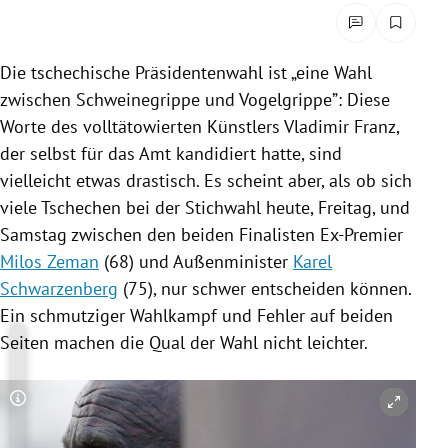
rreich Untermenü
rt Untermenü
Die tschechische
Präsidentenwahl
ist „eine Wahl
zwischen
Schweinegrippe
und Vogelgrippe”: Diese
schaft Untermenü
Worte des volltätowierten Künstlers
Vladimir Franz
,
der selbst für das Amt kandidiert hatte, sind
s Untermenü
vielleicht etwas drastisch. Es scheint aber, als ob sich
viele Tschechen bei der
Stichwahl
heute, Freitag, und
zeit Untermenü
Samstag zwischen den beiden Finalisten Ex-Premier
Milos Zeman
(68) und Außenminister
Karel
undheit Untermenü
Schwarzenberg
(75), nur schwer entscheiden können.
tur Untermenü
Ein schmutziger
Wahlkampf
und Fehler auf beiden
Seiten machen die Qual der Wahl nicht leichter.
nung Untermenü
lität Untermenü
Copyright-Hinweis öffnen/schließen