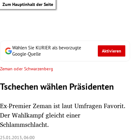
Zum Hauptinhalt der Seite
Wählen Sie KURIER als bevorzugte
Aktivieren
Google-Quelle
Zeman oder Schwarzenberg
Tschechen wählen Präsidenten
Ex-Premier Zeman ist laut Umfragen Favorit.
Der Wahlkampf gleicht einer
Schlammschlacht.
tik Untermenü
25.01.2013, 06:00