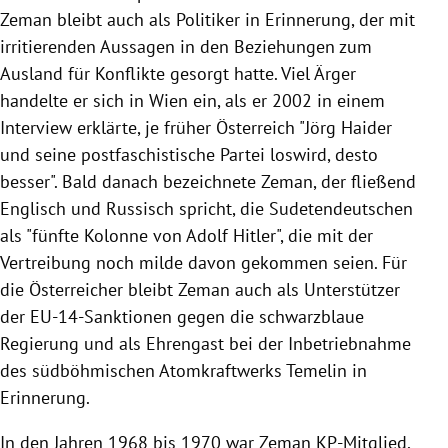
Zeman
bleibt auch als Politiker in Erinnerung, der mit
irritierenden Aussagen in den Beziehungen zum
Ausland für Konflikte gesorgt hatte. Viel Ärger
handelte er sich in
Wien
ein, als er 2002 in einem
Interview erklärte, je früher
Österreich
"
Jörg Haider
und seine postfaschistische Partei loswird, desto
besser". Bald danach bezeichnete
Zeman
, der fließend
Englisch und Russisch spricht, die Sudetendeutschen
als "fünfte Kolonne von
Adolf Hitler
", die mit der
Vertreibung noch milde davon gekommen seien. Für
die Österreicher bleibt
Zeman
auch als Unterstützer
der EU-14-Sanktionen gegen die schwarzblaue
Regierung
und als Ehrengast bei der Inbetriebnahme
des südböhmischen Atomkraftwerks Temelin in
Erinnerung.
In den Jahren 1968 bis 1970 war
Zeman
KP-Mitglied,