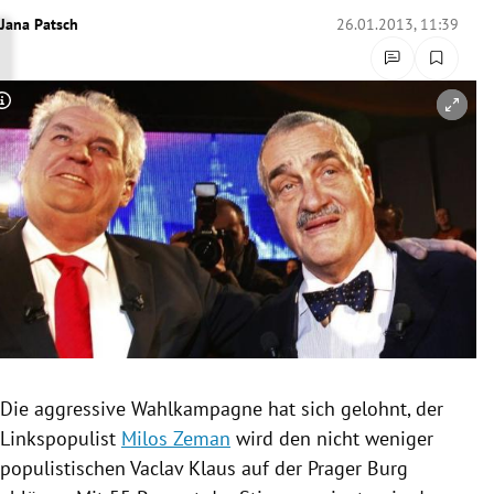
rreich Untermenü
Jana Patsch
26.01.2013, 11:39
rt Untermenü
Copyright-Hinweis öffnen/schließen
schaft Untermenü
s Untermenü
zeit Untermenü
undheit Untermenü
tur Untermenü
nung Untermenü
Die aggressive
Wahlkampagne
hat sich gelohnt, der
Linkspopulist
Milos Zeman
wird den nicht weniger
lität Untermenü
populistischen
Vaclav Klaus
auf der Prager Burg