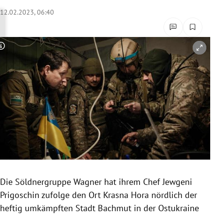
rreich Untermenü
12.02.2023, 06:40
rt Untermenü
Copyright-Hinweis öffnen/schließen
schaft Untermenü
s Untermenü
zeit Untermenü
undheit Untermenü
tur Untermenü
nung Untermenü
Die Söldnergruppe Wagner hat ihrem Chef Jewgeni
Prigoschin zufolge den Ort Krasna Hora nördlich der
lität Untermenü
heftig umkämpften Stadt Bachmut in der Ostukraine