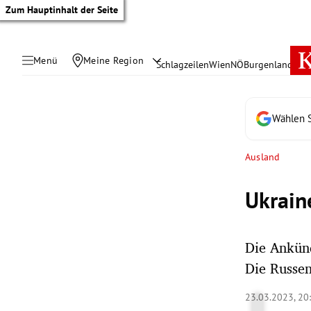
Zum Hauptinhalt der Seite
Menü
Meine Region
Schlagzeilen
Wien
NÖ
Burgenland
Öste
Wählen S
Ausland
Ukrain
Die Ankünd
Die Russen
tik Untermenü
23.03.2023, 20
rreich Untermenü