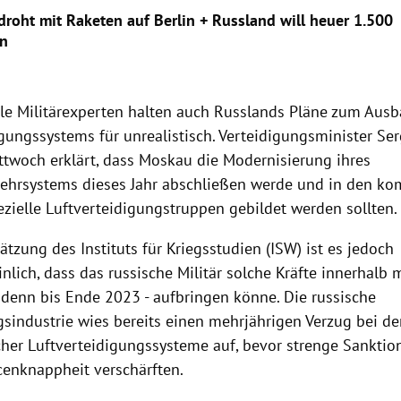
oht mit Raketen auf Berlin + Russland will heuer 1.500
en
ale Militärexperten halten auch Russlands Pläne zum Ausb
igungssystems für unrealistisch. Verteidigungsminister Se
ttwoch erklärt, dass Moskau die Modernisierung ihres
ehrsystems dieses Jahr abschließen werde und in den 
zielle Luftverteidigungstruppen gebildet werden sollten.
tzung des Instituts für Kriegsstudien (ISW) ist es jedoch
lich, dass das russische Militär solche Kräfte innerhalb m
denn bis Ende 2023 - aufbringen könne. Die russische
gsindustrie wies bereits einen mehrjährigen Verzug bei d
licher Luftverteidigungssysteme auf, bevor strenge Sankti
cenknappheit verschärften.