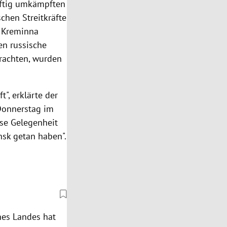
eftig umkämpften
chen Streitkräfte
t Kreminna
en russische
trachten, wurden
t", erklärte der
Donnerstag im
ese Gelegenheit
nsk getan haben".
nes Landes hat