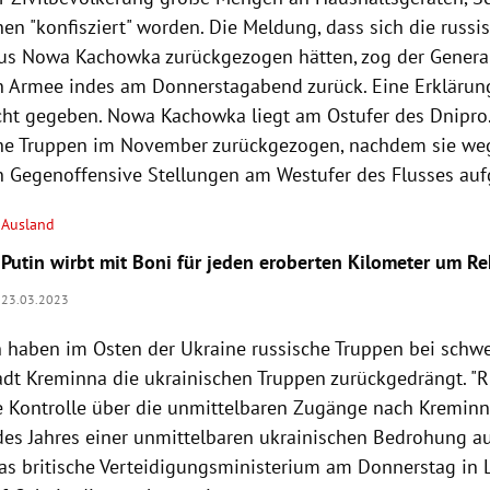
nen "konfisziert" worden. Die Meldung, dass sich die russ
us Nowa Kachowka zurückgezogen hätten, zog der Genera
n Armee indes am Donnerstagabend zurück. Eine Erkläru
cht gegeben. Nowa Kachowka liegt am Ostufer des Dnipro.
che Truppen im November zurückgezogen, nachdem sie we
n Gegenoffensive Stellungen am Westufer des Flusses auf
Ausland
Putin wirbt mit Boni für jeden eroberten Kilometer um R
23.03.2023
 haben im Osten der Ukraine russische Truppen bei sch
adt Kreminna die ukrainischen Truppen zurückgedrängt. "
ie Kontrolle über die unmittelbaren Zugänge nach Kreminn
des Jahres einer unmittelbaren ukrainischen Bedrohung au
das britische Verteidigungsministerium am Donnerstag in