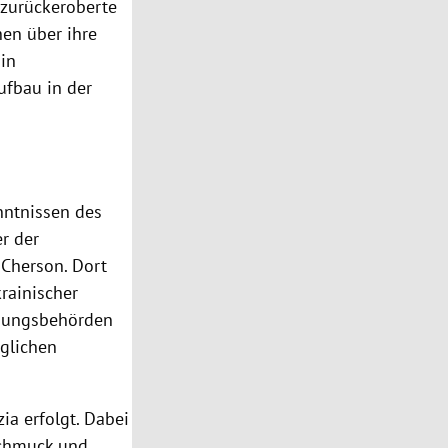
 zurückeroberte
hen über ihre
 in
ufbau in der
nntnissen des
r der
 Cherson. Dort
rainischer
olgungsbehörden
äglichen
a erfolgt. Dabei
Schmuck und