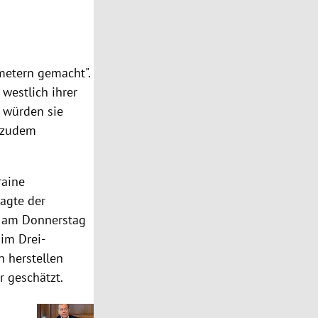
metern gemacht".
westlich ihrer
i würden sie
d zudem
raine
sagte der
m am Donnerstag
 im Drei-
n herstellen
r geschätzt.