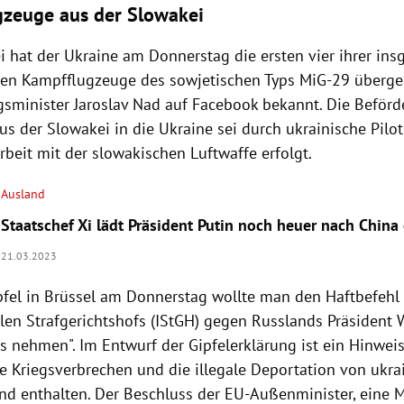
zeuge aus der Slowakei
i hat der Ukraine am Donnerstag die ersten vier ihrer in
en Kampfflugzeuge des sowjetischen Typs MiG-29 überge
gsminister Jaroslav Nad auf Facebook bekannt. Die Beförd
s der Slowakei in die Ukraine sei durch ukrainische Pilot
eit mit der slowakischen Luftwaffe erfolgt.
Ausland
Staatschef Xi lädt Präsident Putin noch heuer nach China 
21.03.2023
fel in Brüssel am Donnerstag wollte man den Haftbefehl
alen Strafgerichtshofs (IStGH) gegen Russlands Präsident 
s nehmen". Im Entwurf der Gipfelerklärung ist ein Hinweis
 Kriegsverbrechen und die illegale Deportation von ukra
nd enthalten. Der Beschluss der EU-Außenminister, eine M