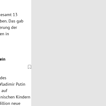
sgesamt 13
ben. Das gab
erung der
en in
ein
 des
Wladimir Putin
 auf
inischen Kindern
illion neue