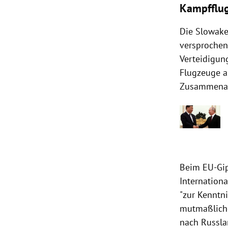
Kampfflug
Die Slowake
versprochen
Verteidigun
Flugzeuge au
Zusammenarb
Beim EU-Gip
Internation
"zur Kenntni
mutmaßliche
nach Russla