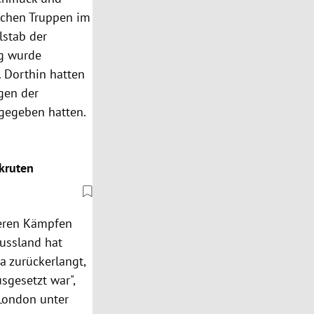
ischen Truppen im
lstab der
ng wurde
 Dorthin hatten
gen der
gegeben hatten.
ekruten
weren Kämpfen
Russland hat
a zurückerlangt,
sgesetzt war",
 London unter