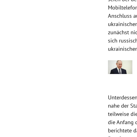
Mobiltelefo
Anschluss a
ukrainische
zunächst ni
sich russis
ukrainische
Unterdessen
nahe der St
teilweise d
die Anfang 
berichtete 