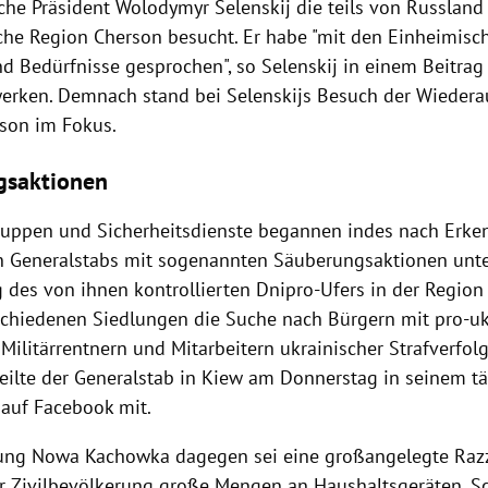
sche Präsident Wolodymyr Selenskij die teils von Russland
che Region Cherson besucht. Er habe "mit den Einheimisc
d Bedürfnisse gesprochen", so Selenskij in einem Beitrag
erken. Demnach stand bei Selenskijs Besuch der Wiedera
son im Fokus.
gsaktionen
ruppen und Sicherheitsdienste begannen indes nach Erke
n Generalstabs mit sogenannten Säuberungsaktionen unte
 des von ihnen kontrollierten Dnipro-Ufers in der Region
schiedenen Siedlungen die Suche nach Bürgern mit pro-uk
, Militärrentnern und Mitarbeitern ukrainischer Strafverf
 teilte der Generalstab in Kiew am Donnerstag in seinem t
 auf Facebook mit.
lung Nowa Kachowka dagegen sei eine großangelegte Razzi
er Zivilbevölkerung große Mengen an Haushaltsgeräten, 