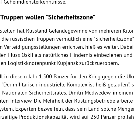
f Geheimdiensterkenntnisse.
 Truppen wollen "Sicherheitszone"
 Stellen hat Russland Geländegewinne von mehreren Kilo
die russischen Truppen vermutlich eine "Sicherheitszone" 
n Verteidigungsstellungen errichten, hieß es weiter. Dabe
den Fluss Oskil als natürliches Hindernis einbeziehen un
den Logistikknotenpunkt Kupjansk zurückzuerobern.
ll in diesem Jahr 1.500 Panzer für den Krieg gegen die Uk
 "Der militärisch-industrielle Komplex ist heiß gelaufen", 
s Nationalen Sicherheitsrates, Dmitri Medwedew, in eine
hten Interview. Die Mehrheit der Rüstungsbetriebe arbeite
ystem. Experten bezweifeln, dass sein Land solche Menge
rzeitige Produktionskapazität wird auf 250 Panzer pro Jah