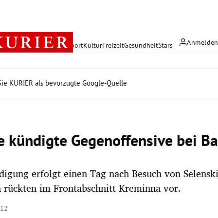
Anmelde
rreich
Politik
Wirtschaft
Sport
Kultur
Freizeit
Gesundheit
Stars
ie KURIER als bevorzugte Google-Quelle
e kündigte Gegenoffensive bei B
igung erfolgt einen Tag nach Besuch von Selenski
 rückten im Frontabschnitt Kreminna vor.
:12