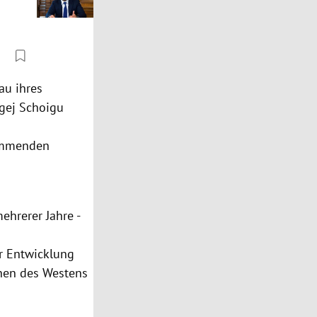
au ihres
rgej Schoigu
kommenden
ehrerer Jahre -
er Entwicklung
onen des Westens