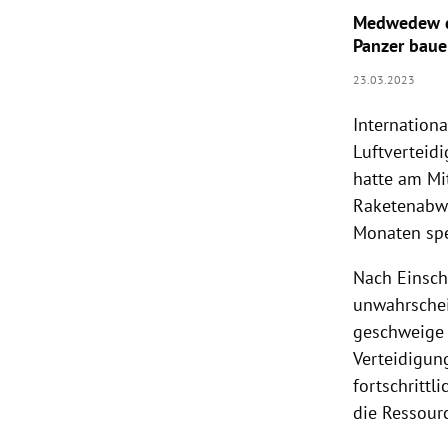
Medwedew dr
Panzer bau
23.03.2023
Internation
Luftverteid
hatte am Mi
Raketenabw
Monaten spe
Nach Einschä
unwahrschein
geschweige 
Verteidigun
fortschritt
die Ressour