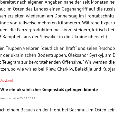
 bereitet nach eigenen Angaben nahe der seit Monaten h
ut im Osten des Landes einen Gegenangriff auf die russis
ssen erzielten wiederum am Donnerstag im Frontabschnit
nne von teilweise mehreren Kilometern. Während Expert
en, die Panzerproduktion massiv zu steigern, kritisch be
-Kampfjets aus der Slowakei in die Ukraine überstellt.
en Truppen verlören "deutlich an Kraft" und seien "erschöpf
r der ukrainischen Bodentruppen, Oleksandr Syrskyj, am 
t Telegram zur bevorstehenden Offensive. "Wir werden di
tzen, so wie wir es bei Kiew, Charkiw, Balaklija und Kupja
Ausland
Wie ein ukrainischer Gegenstoß gelingen könnte
Armin Arbeiter
23.03.2023
ach einem Besuch an der Front bei Bachmut im Osten sei