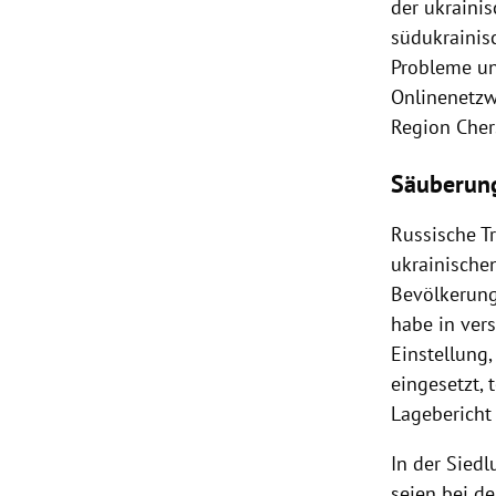
der ukraini
südukrainis
Probleme un
Onlinenetzw
Region Cher
Säuberun
Russische T
ukrainische
Bevölkerung
habe in ver
Einstellung
eingesetzt,
Lagebericht
In der Sied
seien bei d