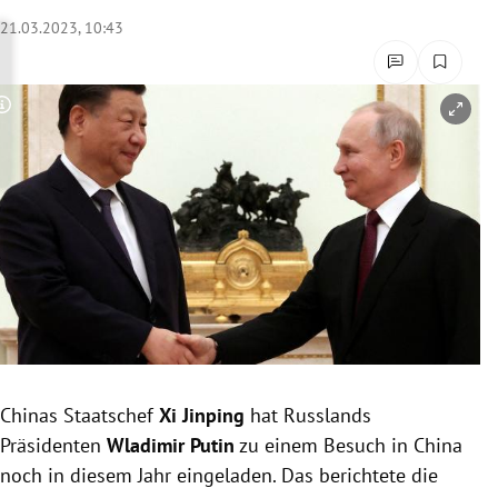
rreich Untermenü
21.03.2023, 10:43
rt Untermenü
Copyright-Hinweis öffnen/schließen
schaft Untermenü
s Untermenü
zeit Untermenü
undheit Untermenü
tur Untermenü
nung Untermenü
Chinas Staatschef
Xi Jinping
hat Russlands
Präsidenten
Wladimir Putin
zu einem Besuch in China
lität Untermenü
noch in diesem Jahr eingeladen. Das berichtete die