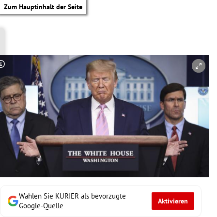
Zum Hauptinhalt der Seite
Copyright-Hinweis öffnen/schließen
Wählen Sie KURIER als bevorzugte
Aktivieren
tik Untermenü
Google-Quelle