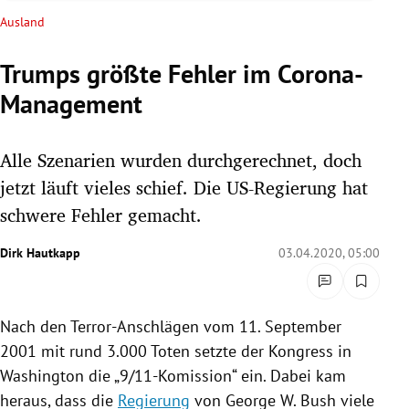
rreich Untermenü
Ausland
rt Untermenü
Trumps größte Fehler im Corona-
Management
schaft Untermenü
s Untermenü
Alle Szenarien wurden durchgerechnet, doch
jetzt läuft vieles schief. Die US-Regierung hat
zeit Untermenü
schwere Fehler gemacht.
undheit Untermenü
Dirk Hautkapp
03.04.2020, 05:00
tur Untermenü
Nach den Terror-Anschlägen vom 11. September
nung Untermenü
2001 mit rund 3.000 Toten setzte der Kongress in
lität Untermenü
Washington
die „9/11-Komission“ ein. Dabei kam
heraus, dass die
Regierung
von
George W. Bush
viele