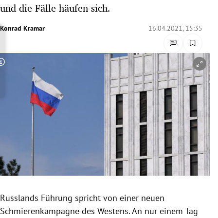
und die Fälle häufen sich.
rreich Untermenü
Konrad Kramar
16.04.2021, 15:35
rt Untermenü
schaft Untermenü
Copyright-Hinweis öffnen/schließen
s Untermenü
zeit Untermenü
undheit Untermenü
tur Untermenü
nung Untermenü
lität Untermenü
Russlands Führung spricht von einer neuen
Schmierenkampagne des Westens. An nur einem Tag