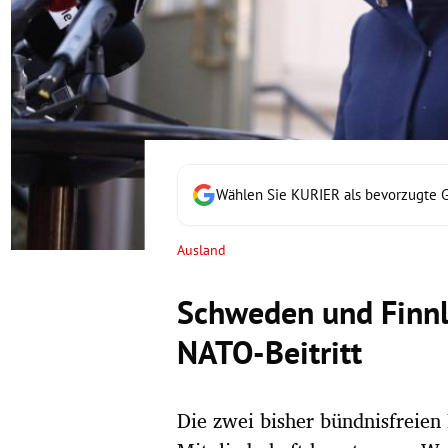
rt Untermenü
schaft Untermenü
s Untermenü
zeit Untermenü
Wählen Sie KURIER als bevorzugte 
undheit Untermenü
Ausland
tur Untermenü
Schweden und Finnl
nung Untermenü
NATO-Beitritt
lität Untermenü
Die zwei bisher bündnisfreien