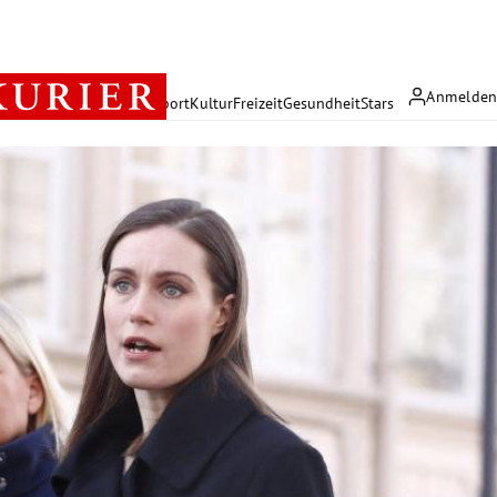
Anmelde
rreich
Politik
Wirtschaft
Sport
Kultur
Freizeit
Gesundheit
Stars