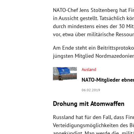
NATO-Chef Jens Stoltenberg hat Fi
in Aussicht gestellt. Tatsächlich k
durch mindestens eines der 30 Mit
vor, etwa über militärische Ressour
Am Ende steht ein Beitrittsprotok
jüngsten Mitglied Nordmazedonien
Ausland
NATO-Mitglieder ebnen
06.02.2019
Drohung mit Atomwaffen
Russland hat für den Fall, dass F
Verteidigungsmöglichkeiten des B
angekündigt. Man werde die „militä