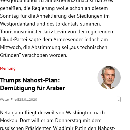
Westjordanlands
zu annektieren.Zunächst hatte es
geheißen, die
Regierung
wolle schon an diesem
Sonntag für die Annektierung der Siedlungen im
Westjordanland
und des Jordantals stimmen.
Tourismusminister
Jariv Levin
von der regierenden
Likud-Partei sagte dem Armeesender jedoch am
Mittwoch, die Abstimmung sei „aus technischen
Gründen“ verschoben worden.
Meinung
Trumps Nahost-Plan:
Demütigung für Araber
Walter Friedl
28.01.2020
Netanjahu
fliegt derweil von Washington nach
Moskau
. Dort will er am Donnerstag mit dem
russischen Präsidenten
Wladimir Putin
den
Nahost-