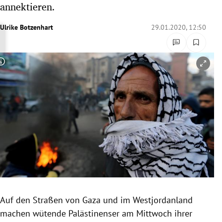
annektieren.
rreich Untermenü
Ulrike Botzenhart
29.01.2020, 12:50
rt Untermenü
schaft Untermenü
Copyright-Hinweis öffnen/schließen
s Untermenü
zeit Untermenü
undheit Untermenü
tur Untermenü
nung Untermenü
Auf den Straßen von
Gaza
und im
Westjordanland
lität Untermenü
machen wütende Palästinenser am Mittwoch ihrer