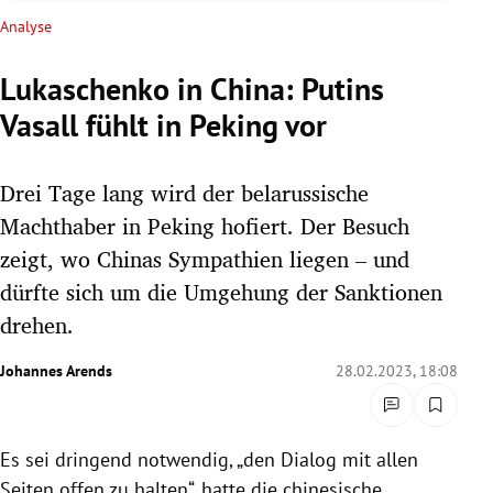
rreich Untermenü
Analyse
rt Untermenü
Lukaschenko in China: Putins
Vasall fühlt in Peking vor
schaft Untermenü
s Untermenü
Drei Tage lang wird der belarussische
Machthaber in Peking hofiert. Der Besuch
zeit Untermenü
zeigt, wo Chinas Sympathien liegen – und
dürfte sich um die Umgehung der Sanktionen
undheit Untermenü
drehen.
tur Untermenü
Johannes Arends
28.02.2023, 18:08
nung Untermenü
lität Untermenü
Es sei dringend notwendig, „den Dialog mit allen
Seiten offen zu halten“, hatte die chinesische