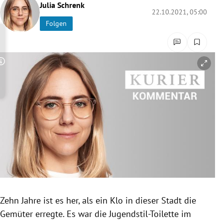
Julia Schrenk
rreich Untermenü
22.10.2021, 05:00
Folgen
rt Untermenü
schaft Untermenü
Copyright-Hinweis öffnen/schließen
s Untermenü
zeit Untermenü
undheit Untermenü
tur Untermenü
nung Untermenü
Zehn Jahre ist es her, als ein Klo in dieser Stadt die
lität Untermenü
Gemüter erregte. Es war die Jugendstil-Toilette im