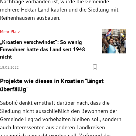
Nachfrage vorhanden ist, würde die Gemeinde
mehrere Hektar Land kaufen und die Siedlung mit
Reihenhäusern ausbauen.
Mehr Platz
„Kroatien verschwindet“: So wenig
Einwohner hatte das Land seit 1948
nicht
18.01.2022
Projekte wie dieses in Kroatien "l
ängst
überfällig"
Sabolić denkt ernsthaft darüber nach, dass die
Siedlung nicht ausschließlich den Bewohnern der
Gemeinde Legrad vorbehalten bleiben soll, sondern
auch Interessenten aus anderen Landkreisen
zugänglich gemacht werden soll. "Aufgrund der