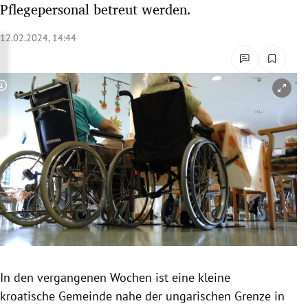
Pflegepersonal betreut werden.
rreich Untermenü
12.02.2024, 14:44
rt Untermenü
schaft Untermenü
Copyright-Hinweis öffnen/schließen
s Untermenü
zeit Untermenü
undheit Untermenü
tur Untermenü
nung Untermenü
In den vergangenen Wochen ist e
ine kleine
lität Untermenü
kroatische Gemeinde nahe der ungarischen Grenze in