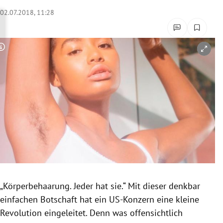
rreich Untermenü
02.07.2018, 11:28
rt Untermenü
Copyright-Hinweis öffnen/schließen
schaft Untermenü
s Untermenü
zeit Untermenü
undheit Untermenü
tur Untermenü
nung Untermenü
„
Körperbehaarung
. Jeder hat sie.“ Mit dieser denkbar
einfachen Botschaft hat ein US-Konzern eine kleine
lität Untermenü
Revolution eingeleitet. Denn was offensichtlich